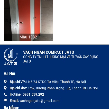
Màu 1032
VÁCH NGĂN COMPACT JATO
CÔNG TY TNHH THƯƠNG MẠI VÀ TƯ VẤN XÂY DỰNG
JATO
Hà Nội:
Địa chỉ VP:
LK5-74 KTDC Tứ Hiệp, Thanh Trì, Hà Nội
Địa chỉ kho:
Km2, đường Phan Trọng Tuệ, Thanh Trì, Hà Nội
Hotline:
0
981.539.292
Email:
vachnganjato@gmail.com
Đà Nẵng: