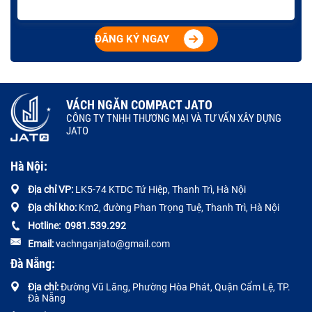
ĐĂNG KÝ NGAY
VÁCH NGĂN COMPACT JATO
CÔNG TY TNHH THƯƠNG MẠI VÀ TƯ VẤN XÂY DỰNG
JATO
Hà Nội:
Địa chỉ VP:
LK5-74 KTDC Tứ Hiệp, Thanh Trì, Hà Nội
Địa chỉ kho:
Km2, đường Phan Trọng Tuệ, Thanh Trì, Hà Nội
Hotline:
0
981.539.292
Email:
vachnganjato@gmail.com
Đà Nẵng:
Địa chỉ:
Đường
Vũ Lăng, Phường Hòa Phát, Quận Cẩm Lệ, TP.
Đà Nẵng