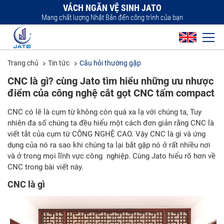
VÁCH NGĂN VỆ SINH JATO
Mang chất lượng Nhật Bản đến công trình của bạn
Trang chủ
Tin tức
Câu hỏi thường gặp
CNC là gì? cùng Jato tìm hiểu những ưu nhược
điểm của công nghệ cắt gọt CNC tấm compact
CNC có lẽ là cụm từ không còn quá xa lạ với chúng ta, Tuy
nhiên đa số chúng ta đều hiểu một cách đơn giản rằng CNC là
viết tắt của cụm từ CÔNG NGHỆ CAO. Vậy CNC là gì và ứng
dụng của nó ra sao khi chúng ta lại bắt gặp nó ở rất nhiều nơi
và ở trong mọi lĩnh vực công nghiệp. Cùng Jato hiểu rõ hơn về
CNC trong bài viết này.
CNC là gì