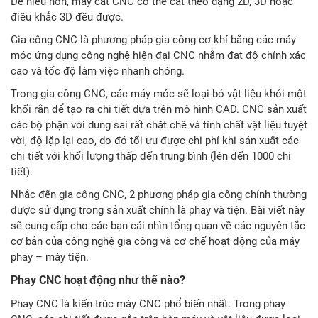
Dễ hiểu hơn, máy cắt CNC có thể cắt theo dạng 2D, 3D hoặc
điêu khắc 3D đều được.
Gia công CNC là phương pháp gia công cơ khí bằng các máy
móc ứng dụng công nghệ hiện đại CNC nhằm đạt độ chính xác
cao và tốc độ làm việc nhanh chóng.
Trong gia công CNC, các máy móc sẽ loại bỏ vật liệu khỏi một
khối rắn để tạo ra chi tiết dựa trên mô hình CAD. CNC sản xuất
các bộ phận với dung sai rất chặt chẽ và tính chất vật liệu tuyệt
vời, độ lặp lại cao, do đó tối ưu được chi phí khi sản xuất các
chi tiết với khối lượng thấp đến trung bình (lên đến 1000 chi
tiết).
Nhắc đến gia công CNC, 2 phương pháp gia công chính thường
được sử dụng trong sản xuất chính là phay và tiện. Bài viết này
sẽ cung cấp cho các bạn cái nhìn tổng quan về các nguyên tắc
cơ bản của công nghệ gia công và cơ chế hoạt động của máy
phay – máy tiện.
Phay CNC hoạt động như thế nào?
Phay CNC là kiến trúc máy CNC phổ biến nhất. Trong phay