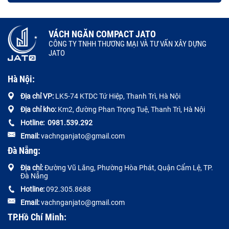
VÁCH NGĂN COMPACT JATO
CÔNG TY TNHH THƯƠNG MẠI VÀ TƯ VẤN XÂY DỰNG
JATO
Hà Nội:
Địa chỉ VP:
LK5-74 KTDC Tứ Hiệp, Thanh Trì, Hà Nội
Địa chỉ kho:
Km2, đường Phan Trọng Tuệ, Thanh Trì, Hà Nội
Hotline:
0
981.539.292
Email:
vachnganjato@gmail.com
Đà Nẵng:
Địa chỉ:
Đường
Vũ Lăng, Phường Hòa Phát, Quận Cẩm Lệ, TP.
Đà Nẵng
Hotline:
092.305.8688
Email:
vachnganjato@gmail.com
TP.Hồ Chí Minh: