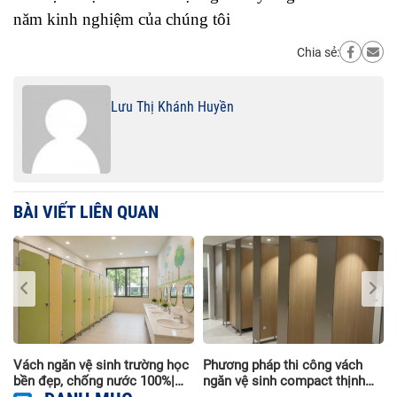
năm kinh nghiệm của chúng tôi
Chia sẻ:
Lưu Thị Khánh Huyền
BÀI VIẾT LIÊN QUAN
i
Vách ngăn vệ sinh trường học
Phương pháp thi công vách
à
bền đẹp, chống nước 100%|
ngăn vệ sinh compact thịnh
Thi công trọn gói
hành nhất hiện nay