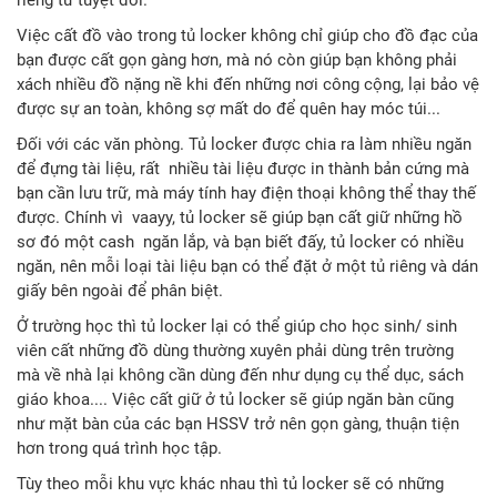
Việc cất đồ vào trong tủ locker không chỉ giúp cho đồ đạc của
bạn được cất gọn gàng hơn, mà nó còn giúp bạn không phải
xách nhiều đồ nặng nề khi đến những nơi công cộng, lại bảo vệ
được sự an toàn, không sợ mất do để quên hay móc túi...
Đối với các văn phòng. Tủ locker được chia ra làm nhiều ngăn
để đựng tài liệu, rất nhiều tài liệu được in thành bản cứng mà
bạn cần lưu trữ, mà máy tính hay điện thoại không thể thay thế
được. Chính vì vaayy, tủ locker sẽ giúp bạn cất giữ những hồ
sơ đó một cash ngăn lắp, và bạn biết đấy, tủ locker có nhiều
ngăn, nên mỗi loại tài liệu bạn có thể đặt ở một tủ riêng và dán
giấy bên ngoài để phân biệt.
Ở trường học thì tủ locker lại có thể giúp cho học sinh/ sinh
viên cất những đồ dùng thường xuyên phải dùng trên trường
mà về nhà lại không cần dùng đến như dụng cụ thể dục, sách
giáo khoa.... Việc cất giữ ở tủ locker sẽ giúp ngăn bàn cũng
như mặt bàn của các bạn HSSV trở nên gọn gàng, thuận tiện
hơn trong quá trình học tập.
Tùy theo mỗi khu vực khác nhau thì tủ locker sẽ có những