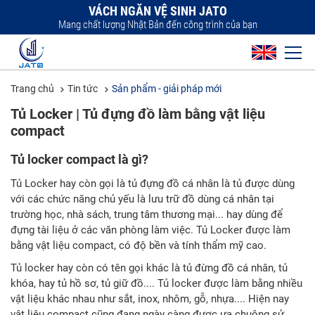
VÁCH NGĂN VỆ SINH JATO
Mang chất lượng Nhật Bản đến công trình của bạn
Trang chủ
Tin tức
Sản phẩm - giải pháp mới
Tủ Locker | Tủ đựng đồ làm bằng vật liệu
compact
Tủ locker compact là gì?
Tủ Locker hay còn gọi là tủ đựng đồ cá nhân là tủ được dùng
với các chức năng chủ yếu là lưu trữ đồ dùng cá nhân tại
trường học, nhà sách, trung tâm thương mại... hay dùng để
đựng tài liệu ở các văn phòng làm việc. Tủ Locker được làm
bằng vật liệu compact, có độ bền và tính thẩm mỹ cao.
Tủ locker hay còn có tên gọi khác là tủ đừng đồ cá nhân, tủ
khóa, hay tủ hồ sơ, tủ giữ đồ.... Tủ locker được làm bằng nhiều
vật liệu khác nhau như sắt, inox, nhôm, gỗ, nhựa.... Hiện nay
vật liệu compact cũng đang ngày càng được ưa chuộng sử