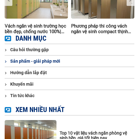
i
Vách ngăn vệ sinh trường học
Phương pháp thi công vách
à
bền đẹp, chống nước 100%|
ngăn vệ sinh compact thịnh
Thi công trọn gói
DANH MỤC
hành nhất hiện nay
Câu hỏi thường gặp
Sản phẩm - giải pháp mới
Hướng dẫn lắp đặt
Khuyến mãi
Tin tức khác
XEM NHIỀU NHẤT
Top 10 vật liệu vách ngăn phòng vệ
sinh bền, giá tốt hiện nay