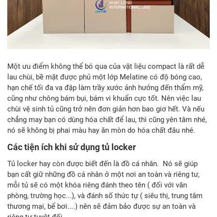
Một ưu điểm không thể bó qua của vật liệu compact là rất dễ
lau chùi, bề mặt được phủ một lớp Melatine có độ bóng cao,
hạn chế tối đa va đập làm trầy xước ảnh hưởng đến thẩm mỹ,
cũng như chông bám bụi, bám vi khuẩn cực tốt. Nên việc lau
chùi vệ sinh tủ cũng trở nên đơn giản hơn bao giơ hết. Và nếu
chẳng may bạn có dùng hóa chất để lau, thì cũng yên tâm nhé,
nó sẽ không bị phai màu hay ăn mòn do hóa chất đâu nhé.
Các tiện ích khi sử dụng tủ locker
Tủ locker hay còn được biết đến là đồ cá nhân. Nó sẽ giúp
bạn cất giữ những đồ cá nhân ở một nơi an toàn và riêng tư,
mỗi tủ sẽ có một khóa riêng đánh theo tên ( đối với văn
phòng, trường học...), và đánh số thức tự ( siêu thị, trung tâm
thương mại, bể bơi....) nên sẽ đảm bảo được sự an toàn và
riêng tư tuyệt đối.