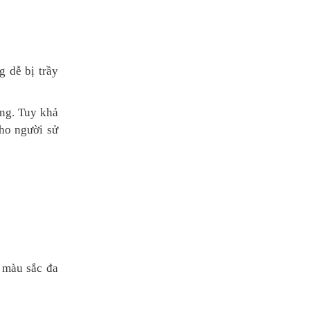
 dễ bị trầy
ờng. Tuy khả
cho người sử
 màu sắc đa