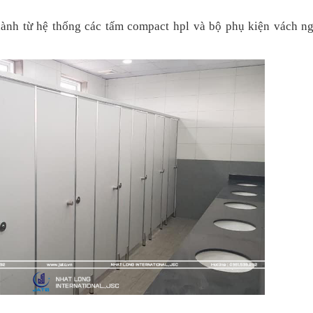
hành từ hệ thống các tấm compact hpl và bộ phụ kiện vách n
G OA
 KỸ THUẬT HPL
 THÔNG KHÍ