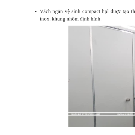
Vách ngăn vệ sinh compact hpl được tạo t
inox, khung nhôm định hình.
SÀN NÂN
SÀN NÂNG
SÀN NÂNG