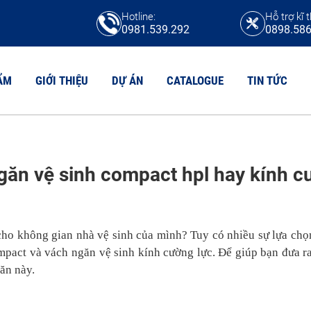
Hotline:
Hỗ trợ kĩ t
0981.539.292
0898.586
ẨM
GIỚI THIỆU
DỰ ÁN
CATALOGUE
TIN TỨC
N VỆ SINH HPL
găn vệ sinh compact hpl hay kính 
TẤM COMPACT
N VỆ SINH COMPACT CDF
Tấm compact HPL
N VỆ SINH MFC
Tấm compact CDF
N VỆ SINH COMPACT MAICA
Tấm chịu axit
cho không gian nhà vệ sinh của mình? Tuy có nhiều sự lựa ch
Tấm Compact Phenolic
N VỆ SINH COMPACT FORMICA
mpact và vách ngăn vệ sinh kính cường lực. Để giúp bạn đưa r
Tấm Compact Willsonart
găn này.