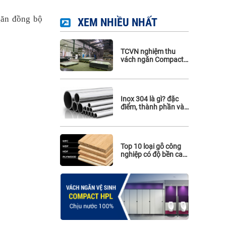
Phụ kiện Hafele
găn đồng bộ
XEM NHIỀU NHẤT
Phụ kiện Maghin
Phụ kiện inox 316
TCVN nghiệm thu
vách ngăn Compact-
Update 2026
Inox 304 là gì? đặc
điểm, thành phần và
ứng dụng của inox
304
Top 10 loại gỗ công
nghiệp có độ bền cao
nhất hiện nay