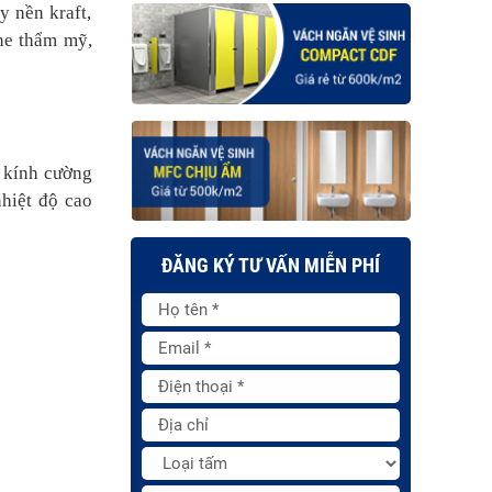
y nền kraft,
ine thẩm mỹ,
m kính cường
hiệt độ cao
ĐĂNG KÝ TƯ VẤN MIỄN PHÍ