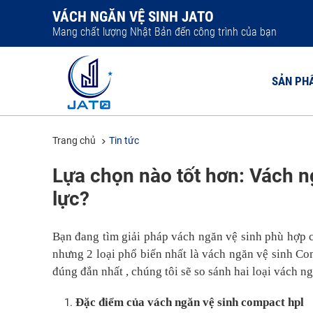
VÁCH NGĂN VỆ SINH JATO
Mang chất lượng Nhật Bản đến công trình của bạn
SẢN PH
Trang chủ
Tin tức
VÁCH NGĂ
Lựa chọn nào tốt hơn: Vách n
VÁCH NGĂ
lực?
VÁCH NGĂ
VÁCH NGĂ
Bạn đang tìm giải pháp vách ngăn vệ sinh phù hợp 
VÁCH NGĂ
nhưng 2 loại phổ biến nhất là vách ngăn vệ sinh Co
đúng đắn nhất , chúng tôi sẽ so sánh hai loại vách n
Đặc điểm của vách ngăn vệ sinh compact hpl