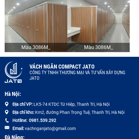
Màu 3086M_
Màu 3086M_
VÁCH NGĂN COMPACT JATO
CÔNG TY TNHH THƯƠNG MẠI VÀ TƯ VẤN XÂY DỰNG
JATO
Hà Nội:
Địa chỉ VP:
LK5-74 KTDC Tứ Hiệp, Thanh Trì, Hà Nội
Địa chỉ kho:
Km2, đường Phan Trọng Tuệ, Thanh Trì, Hà Nội
Hotline:
0
981.539.292
Email:
vachnganjato@gmail.com
Đà Nẵng: