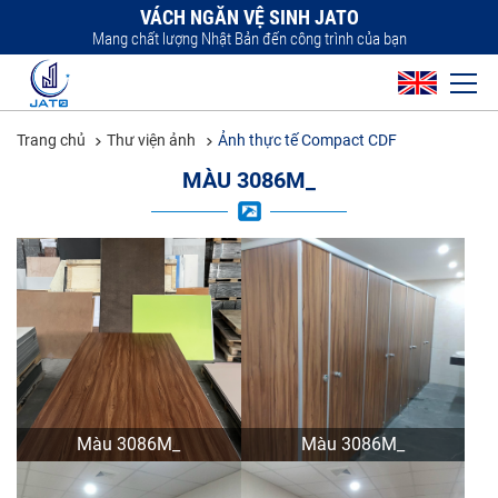
VÁCH NGĂN VỆ SINH JATO
Mang chất lượng Nhật Bản đến công trình của bạn
Trang chủ
Thư viện ảnh
Ảnh thực tế Compact CDF
MÀU 3086M_
Màu 3086M_
Màu 3086M_