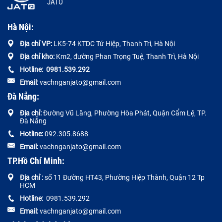
JATO
Hà Nội:
Địa chỉ VP:
LK5-74 KTDC Tứ Hiệp, Thanh Trì, Hà Nội
Địa chỉ kho:
Km2, đường Phan Trọng Tuệ, Thanh Trì, Hà Nội
Hotline:
0
981.539.292
Email:
vachnganjato@gmail.com
Đà Nẵng:
Địa chỉ:
Đường
Vũ Lăng, Phường Hòa Phát, Quận Cẩm Lệ, TP.
Đà Nẵng
Hotline:
092.305.8688
Email:
vachnganjato@gmail.com
TP.Hồ Chí Minh:
Địa chỉ :
số 11 Đường HT43, Phường Hiệp Thành, Quận 12 Tp
HCM
Hotline:
0981.539.292
Email:
vachnganjato@gmail.com