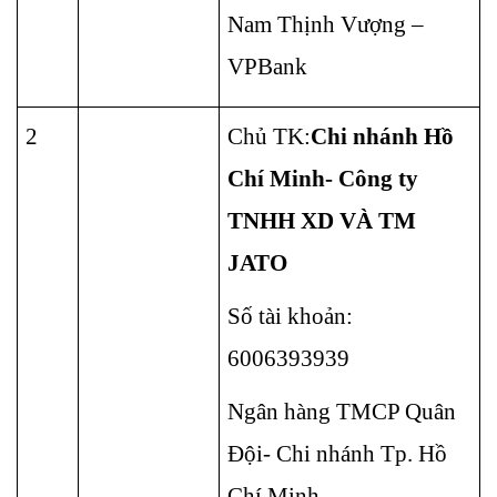
Nam Thịnh Vượng – 
VPBank
2
Chủ TK:
Chi nhánh Hồ 
Chí Minh-
Công ty 
TNHH XD VÀ TM  
JATO
Số tài khoản: 
6006393939
Ngân hàng TMCP Quân 
Đội- Chi nhánh Tp. Hồ 
Chí Minh