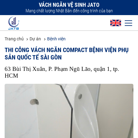
VÁCH NGĂN VỆ SINH JATO
Mang chất lượng Nhật Bản đến công trình của bạn
Trang chủ
Dự án
Bệnh viện
THI CÔNG VÁCH NGĂN COMPACT BỆNH VIỆN PHỤ
SẢN QUỐC TẾ SÀI GÒN
63 Bùi Thị Xuân, P. Phạm Ngũ Lão, quận 1, tp. 
HCM