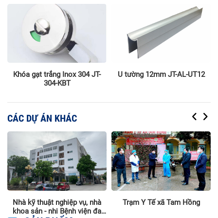
4
Khóa gạt trắng Inox 304 JT-
U tường 12mm JT-AL-UT12
304-KBT
CÁC DỰ ÁN KHÁC
Nhà kỹ thuật nghiệp vụ, nhà
Trạm Y Tế xã Tam Hồng
khoa sản - nhi Bệnh viện đa