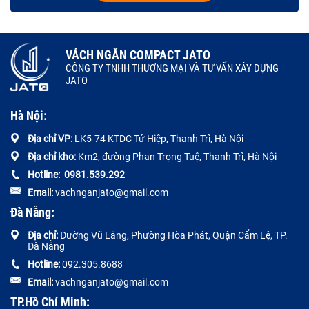
VÁCH NGĂN COMPACT JATO
CÔNG TY TNHH THƯƠNG MẠI VÀ TƯ VẤN XÂY DỰNG
JATO
Hà Nội:
Địa chỉ VP:
LK5-74 KTDC Tứ Hiệp, Thanh Trì, Hà Nội
Địa chỉ kho:
Km2, đường Phan Trọng Tuệ, Thanh Trì, Hà Nội
Hotline:
0
981.539.292
Email:
vachnganjato@gmail.com
Đà Nẵng:
Địa chỉ:
Đường
Vũ Lăng, Phường Hòa Phát, Quận Cẩm Lệ, TP.
Đà Nẵng
Hotline:
092.305.8688
Email:
vachnganjato@gmail.com
TP.Hồ Chí Minh: