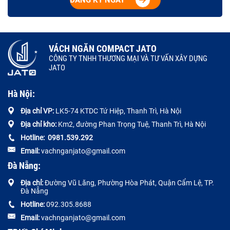
ĐĂNG KÝ NGAY
VÁCH NGĂN COMPACT JATO
CÔNG TY TNHH THƯƠNG MẠI VÀ TƯ VẤN XÂY DỰNG
JATO
Hà Nội:
Địa chỉ VP:
LK5-74 KTDC Tứ Hiệp, Thanh Trì, Hà Nội
Địa chỉ kho:
Km2, đường Phan Trọng Tuệ, Thanh Trì, Hà Nội
Hotline:
0
981.539.292
Email:
vachnganjato@gmail.com
Đà Nẵng:
Địa chỉ:
Đường
Vũ Lăng, Phường Hòa Phát, Quận Cẩm Lệ, TP.
Đà Nẵng
Hotline:
092.305.8688
Email:
vachnganjato@gmail.com