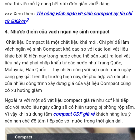
nữa thì việc xử lý cũng hết sức đơn giản vàdễ dàng.
>>> Xem thêm
Thi công vách ngăn vệ sinh compact uy tín chỉ
2
từ 500k/m
4. Nhược điểm của vách ngăn vệ sinh compact
Chất liệu Compact là một chất liệu khá mới. Chi phí để làm
vách ngăn vệ sinh Compact khá cao so với các loại vật liệu
khác bởi lẽ hiện nay trong nước chưa thể sản xuất ra loại vật
liệu này mà phải nhập khẩu từ các nước như Trung Quốc,
Malaysia, Hàn Quốc…. Tuy nhiên cùng với sự cạnh tranh ngày
càng gay gắt trên thị trường hiện nay, để phù hợp với chi phí
của nhiều công trình xây dựng giá của vật liệu Compact cũng
có xu hướng giảm
Ngoài ra với một số vật liệu compact giá rẻ như cdf khi tiếp
xúc với nước lâu ngày cũng sẽ có hiện tượng bị phồng rộp tấm.
Vì vậy khi sử dụng tấm
compact CDF giá rẻ
khách hàng lưu ý
nên hạn chế để tấm tiếp xúc với nước trong thời gian dài.