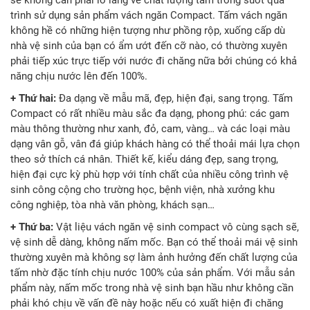
sẽ không cần phải lo lắng về chất lượng tấm trong suốt quá
trình sử dụng sản phẩm vách ngăn Compact. Tấm vách ngăn
không hề có những hiện tượng như phồng rộp, xuống cấp dù
nhà vệ sinh của bạn có ẩm ướt đến cỡ nào, có thường xuyên
phải tiếp xúc trực tiếp với nước đi chăng nữa bởi chúng có khả
năng chịu nước lên đến 100%.
+ Thứ hai:
Đa dạng về mẫu mã, đẹp, hiện đại, sang trọng. Tấm
Compact có rất nhiều màu sắc đa dạng, phong phú: các gam
màu thông thường như xanh, đỏ, cam, vàng… và các loại màu
dạng vân gỗ, vân đá giúp khách hàng có thể thoải mái lựa chọn
theo sở thích cá nhân. Thiết kế, kiểu dáng đẹp, sang trọng,
hiện đại cực kỳ phù hợp với tính chất của nhiều công trình vệ
sinh công cộng cho trường học, bệnh viện, nhà xưởng khu
công nghiệp, tòa nhà văn phòng, khách sạn…
+ Thứ ba:
Vật liệu vách ngăn vệ sinh compact vô cùng sạch sẽ,
vệ sinh dễ dàng, không nấm mốc. Bạn có thể thoải mái vệ sinh
thường xuyên mà không sợ làm ảnh hưởng đến chất lượng của
tấm nhờ đặc tính chịu nước 100% của sản phẩm. Với mẫu sản
phẩm này, nấm mốc trong nhà vệ sinh bạn hầu như không cần
phải khó chịu về vấn đề này hoặc nếu có xuất hiện đi chăng