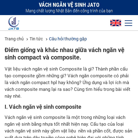
VÁCH NGĂN VỆ SINH JATO
Mang chất lượng Nhật Bản đến công trình của bạn
Trang chủ
Tin tức
Câu hỏi thường gặp
Điểm giống và khác nhau giữa vách ngăn vệ
sinh compact và composite.
Vật liệu vách ngăn vệ sinh Composite là gì? Thành phần cấu
tạo composite gồm những gì? Vách ngăn composite có phải
là vách ngăn compact hpl hay không? Ứng dụng và lợi ích mà
vách composite mang lại ra sao? Cùng tìm hiểu trong bài viết
này nhé.
I. Vách ngăn vệ sinh composite
Vách ngăn vệ sinh composite là một trong những loại vách
ngăn vệ sinh bằng nhựa tốt nhất hiện nay. Cấu tạo của loại
vách ngăn vệ sinh này gồm vật liệu nền và phần cốt, được sản
xuất dựa trên dây truyền công nghệ hiện đại với những tính