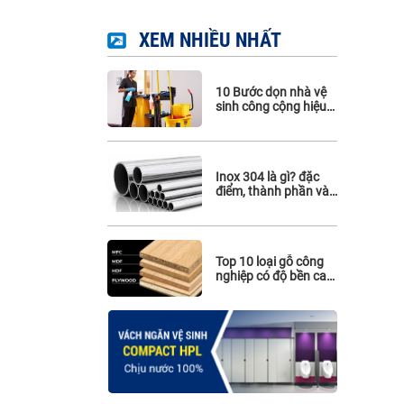
Phụ kiện Hafele
XEM NHIỀU NHẤT
Phụ kiện Maghin
Phụ kiện inox 316
10 Bước dọn nhà vệ
sinh công cộng hiệu
quả. Cách sử dụng,
làm sạch vách ngăn
vệ sinh
Inox 304 là gì? đặc
điểm, thành phần và
ứng dụng của inox
304
Top 10 loại gỗ công
nghiệp có độ bền cao
nhất hiện nay