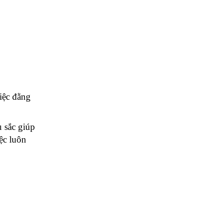
ệc đằng 
sắc giúp 
c luôn 