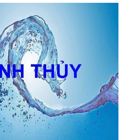
G OA
 KỸ THUẬT HPL
 THÔNG KHÍ