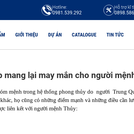
Hotline:
Hỗ trợ kĩ t
0981.539.292
0898.586
ẨM
GIỚI THIỆU
DỰ ÁN
CATALOGUE
TIN TỨC
N VỆ SINH HPL
 mang lại may mắn cho người mện
TẤM COMPACT
N VỆ SINH COMPACT CDF
Tấm compact HPL
N VỆ SINH MFC
Tấm compact CDF
m mệnh trong hệ thống phong thủy do  người  Trung Quố
N VỆ SINH COMPACT MAICA
Tấm chịu axit
khác, họ cũng có những điểm mạnh và những điều cần lưu
Tấm Compact Phenolic
N VỆ SINH COMPACT FORMICA
ược liên kết với người mệnh Thủy:
Tấm Compact Willsonart