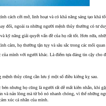
h cách cởi mở, linh hoạt và có khả năng sáng tạo khá tốt.
hay đổi, ngoài ra những người mệnh thủy thường có tư duy
à kỹ năng giải quyết vấn đề của họ rất tốt. Hơn nữa, nhữ
nh cảm, họ thường tận tụy và sâu sắc trong các mối quan h
 của mình với người khác. Là điểm tựa đáng tin cậy cho đố
mệnh thủy cũng cần lưu ý một số điều kiêng kỵ sau.
bén nhưng họ cũng là người rất dễ mất kiên nhẫn, khi gặ
ẫn và nản lòng mà từ bỏ nó nhanh chóng, vì thế những ng
 cảm xúc cá nhân của mình.