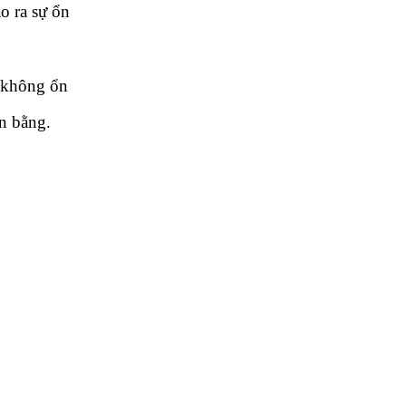
 ra sự ổn 
 không ổn 
n bằng.