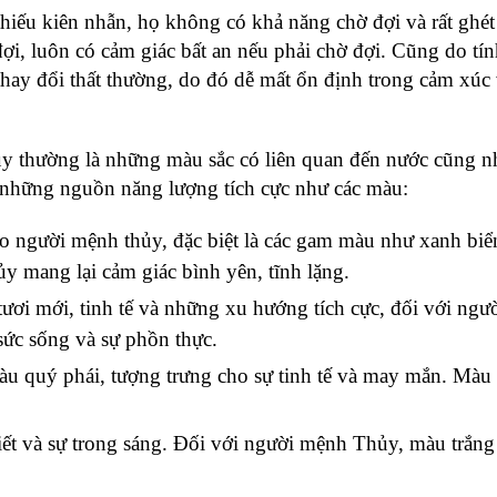
iếu kiên nhẫn, họ không có khả năng chờ đợi và rất ghét
i, luôn có cảm giác bất an nếu phải chờ đợi. Cũng do tính
thay đổi thất thường, do đó dễ mất ổn định trong cảm xúc
 thường là những màu sắc có liên quan đến nước cũng nh
 những nguồn năng lượng tích cực như các màu:
 người mệnh thủy, đặc biệt là các gam màu như xanh biển
ủy mang lại cảm giác bình yên, tĩnh lặng.
ươi mới, tinh tế và những xu hướng tích cực, đối với ngư
sức sống và sự phồn thực. 
u quý phái, tượng trưng cho sự tinh tế và may mắn. Màu s
ết và sự trong sáng. Đối với người mệnh Thủy, màu trắng 