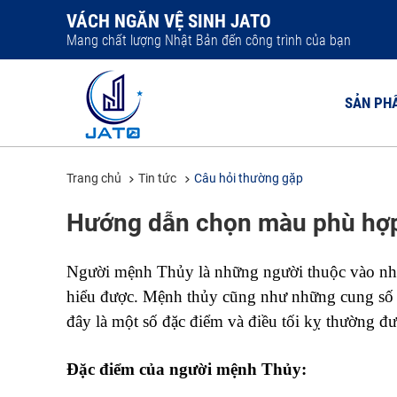
VÁCH NGĂN VỆ SINH JATO
Mang chất lượng Nhật Bản đến công trình của bạn
SẢN PH
Trang chủ
Tin tức
Câu hỏi thường gặp
VÁCH NGĂ
Hướng dẫn chọn màu phù hợp
VÁCH NGĂ
VÁCH NGĂ
Người mệnh Thủy là những người thuộc vào nhó
VÁCH NGĂ
hiểu được. Mệnh thủy cũng như những cung số 
VÁCH NGĂ
đây là một số đặc điểm và điều tối kỵ thường đ
Đặc điểm của người mệnh Thủy: