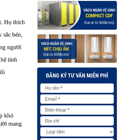
 Họ thích 
 sắc bén, 
ng người 
ệ tình 
i 
ĐĂNG KÝ TƯ VẤN MIỄN PHÍ
p khó 
ười mang 