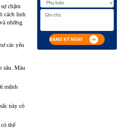
 sự chậm 
 cách linh 
 và những 
ĐĂNG KÝ NGAY
ư các yếu 
 sâu. Màu 
ời mệnh 
ắc này có 
có thể 