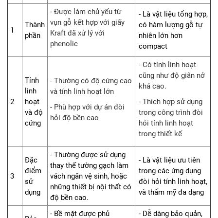
- Được làm chủ yếu từ
- Là vật liệu tổng hợp,
vụn gỗ kết hợp với giấy
Thành
có hàm lượng gỗ tự
1
Kraft đã xử lý với
phần
nhiên lớn hơn
phenolic
compact
- Có tính linh hoạt
cũng như độ giãn nở
Tính
- Thường có độ cứng cao
khá cao.
linh
và tính linh hoạt lớn
2
hoạt
- Thích hợp sử dụng
- Phù hợp với dự án đòi
và độ
trong công trình đòi
hỏi độ bền cao
cứng
hỏi tính linh hoạt
trong thiết kế
- Thường được sử dụng
Đặc
- Là vật liệu ưu tiên
thay thế tường gạch làm
điểm
trong các ứng dụng
3
vách ngăn vệ sinh, hoặc
sử
đòi hỏi tính linh hoạt,
những thiết bị nội thất có
dụng
và thẩm mỹ đa dạng
độ bền cao.
- Bề mặt được phủ
- Dễ dàng bảo quản,