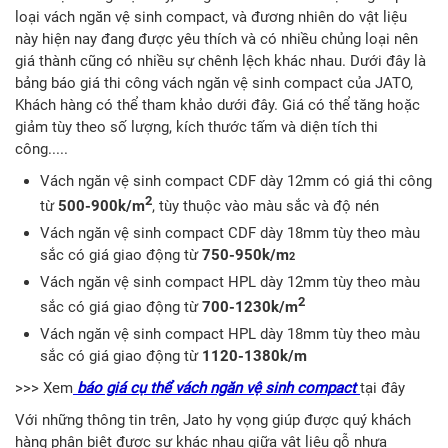
loại vách ngăn vệ sinh compact, và đương nhiên do vật liệu
này hiện nay đang được yêu thích và có nhiều chủng loại nên
giá thành cũng có nhiều sự chênh lệch khác nhau. Dưới đây là
bảng báo giá thi công vách ngăn vệ sinh compact của JATO,
Khách hàng có thể tham khảo dưới đây. Giá có thể tăng hoặc
giảm tùy theo số lượng, kích thước tấm và diện tích thi
công.....
Vách ngăn vệ sinh compact CDF dày 12mm có giá thi công
2
từ
500-900k/m
, tùy thuộc vào màu sắc và độ nén
Vách ngăn vệ sinh compact CDF dày 18mm tùy theo màu
sắc có giá giao động từ
750-950k/m
2
Vách ngăn vệ sinh compact HPL dày 12mm tùy theo màu
2
sắc có giá giao động từ
700-1230k/m
Vách ngăn vệ sinh compact HPL dày 18mm tùy theo màu
sắc có giá giao động từ
1120-1380k/m
>>> Xem
báo giá cụ thể vách ngăn vệ sinh compact
tại đây
Với những thông tin trên, Jato hy vọng giúp được quý khách
hàng phân biệt được sự khác nhau giữa vật liệu gỗ nhựa