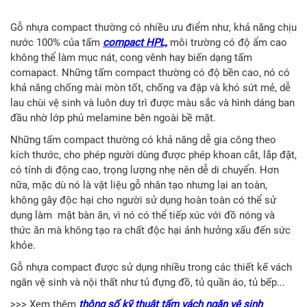
Gỗ nhựa compact thường có nhiều ưu điểm như, khả năng chịu
nước 100% của tấm
compact HPL,
môi trường có độ ẩm cao
không thể làm mục nát, cong vênh hay biến dạng tấm
comapact. Những tấm compact thường có độ bền cao, nó có
khả năng chống mài mòn tốt, chống va đập và khó sứt mẻ, dễ
lau chùi vệ sinh và luôn duy trì được màu sắc và hình dáng ban
đầu nhờ lớp phủ melamine bên ngoài bề mặt.
Những tấm compact thường có khả năng dễ gia công theo
kích thước, cho phép người dùng được phép khoan cắt, lắp đặt,
có tính di động cao, trọng lượng nhẹ nên dễ di chuyển. Hơn
nữa, mặc dù nó là vật liệu gỗ nhân tạo nhưng lại an toàn,
không gây độc hại cho người sử dụng hoàn toàn có thể sử
dụng làm mặt bàn ăn, vì nó có thể tiếp xúc với đồ nóng và
thức ăn mà không tạo ra chất độc hại ảnh hưởng xấu đến sức
khỏe.
Gỗ nhựa compact được sử dụng nhiều trong các thiết kế vách
ngăn vệ sinh và nội thất như tủ đựng đồ, tủ quần áo, tủ bếp...
>>> Xem thêm
thông số kỹ thuật tấm vách ngăn vệ sinh