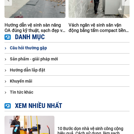
Hướng dẫn vệ sinh sàn nâng
Vách ngăn vệ sinh sân vận
OA đúng kỹ thuật, sạch đẹp và
động bằng tấm compact bền
bền lâu
DANH MỤC
đẹp, chịu nước
Câu hỏi thường gặp
Sản phẩm - giải pháp mới
Hướng dẫn lắp đặt
Khuyến mãi
Tin tức khác
XEM NHIỀU NHẤT
10 Bước dọn nhà vệ sinh công cộng
hiệu quả. Cách sử dụng, làm sạch