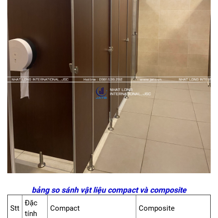
bảng so sánh vật liệu compact và composite
Đặc
Stt
Compact
Composite
tính