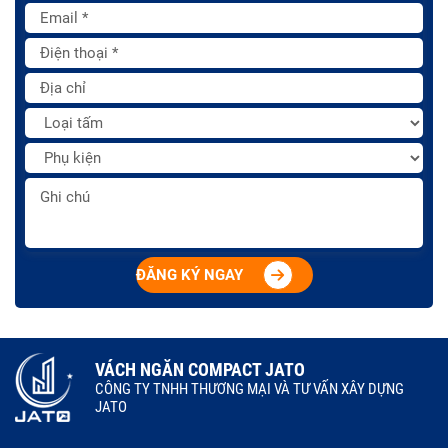
ĐĂNG KÝ NGAY
VÁCH NGĂN COMPACT JATO
CÔNG TY TNHH THƯƠNG MẠI VÀ TƯ VẤN XÂY DỰNG
JATO