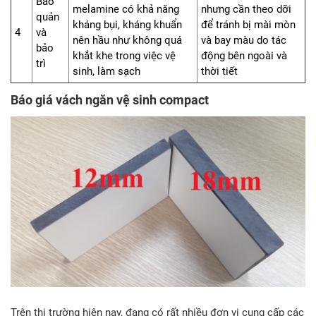
Bảo
melamine có khả năng
nhưng cần theo dỡi
quản
kháng bụi, kháng khuẩn
để tránh bị mài mòn
4
và
nên hầu như không quá
và bay màu do tác
bảo
khắt khe trong việc vệ
động bên ngoài và
trì
sinh, làm sạch
thời tiết
Báo giá vách ngăn vệ sinh compact
Trên thị trường hiện nay, đang có rất nhiều đơn vị cung cấp các