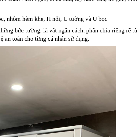
c, nhôm hèm khe, H nối, U tường và U bọc
hững bức tường, là vật ngăn cách, phân chia riêng rẽ t
vệ an toàn cho từng cá nhân sử dụng.