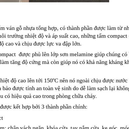
m ván gỗ nhựa tổng hợp, có thành phần được làm từ nhi
môi trường nhiệt độ và áp suất cao, những tấm compact 
ộ cao và chịu được lực va đập lớn. 
mpact  được phủ lên lớp sơn melamine giúp chúng có 
làm tăng độ cứng mà còn giúp nó có khả năng kháng kh
o
hiệt độ cao lên tới 150
C nên nó ngoài chịu được nước 
bảo được tính an toàn vệ sinh do dễ làm sạch lại không
ệu có hiệu quả cao trong phòng chữa cháy.
được kết hợp bởi 3 thành phần chính:
ct
m: chân vách ngăn, khóa cửa, tay nắm cửa, ke góc, móc 