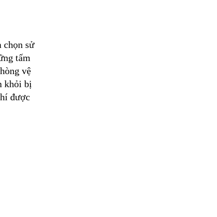
 chọn sử 
ững tấm 
hòng vệ 
khỏi bị 
hí được 