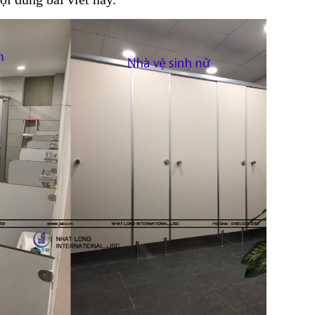
G OA
 KỸ THUẬT HPL
 THÔNG KHÍ