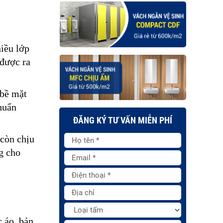
ều lớp 
được ra 
bề mặt 
uẩn 
ĐĂNG KÝ TƯ VẤN MIỄN PHÍ
còn chịu 
 cho 
áo, bản 