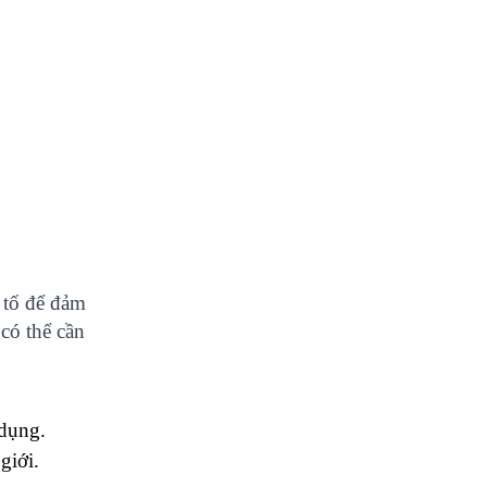
tố để đảm 
ó thể cần 
dụng. 
giới.