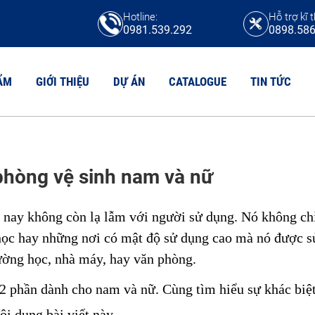
Hotline:
Hỗ trợ kĩ t
0981.539.292
0898.586
ẨM
GIỚI THIỆU
DỰ ÁN
CATALOGUE
TIN TỨC
N VỆ SINH HPL
phòng vệ sinh nam và nữ
TẤM COMPACT
N VỆ SINH COMPACT CDF
Tấm compact HPL
N VỆ SINH MFC
Tấm compact CDF
nay không còn lạ lẫm với người sử dụng. Nó không chỉ
N VỆ SINH COMPACT MAICA
Tấm chịu axit
ọc hay những nơi có mật độ sử dụng cao mà nó được sử
Tấm Compact Phenolic
N VỆ SINH COMPACT FORMICA
ường học, nhà máy, hay văn phòng.
Tấm Compact Willsonart
 phần dành cho nam và nữ. Cùng tìm hiểu sự khác biệt 
i dung bài viết này.