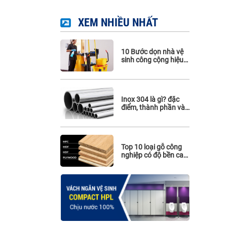
Phụ kiện Hafele
XEM NHIỀU NHẤT
Phụ kiện Maghin
Phụ kiện inox 316
10 Bước dọn nhà vệ
sinh công cộng hiệu
quả. Cách sử dụng,
làm sạch vách ngăn
vệ sinh
Inox 304 là gì? đặc
điểm, thành phần và
ứng dụng của inox
304
Top 10 loại gỗ công
nghiệp có độ bền cao
nhất hiện nay