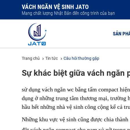
VÁCH NGĂN VỆ SINH JATO
Mang chất lượng Nhật Bản đến công trình của bạn
SẢN PH
Trang chủ
Tin tức
Câu hỏi thường gặp
VÁCH NGĂ
Sự khác biệt giữa vách ngăn 
VÁCH NGĂ
VÁCH NGĂ
sử dụng vách ngăn wc bằng tấm compact hiện 
VÁCH NGĂ
dụng ở những trung tâm thương mại, trường h
VÁCH NGĂ
hầu hết những nhà vệ sinh công cộng kể cả tr
Những khu vực vệ sinh cũng được chia thành 2
đặt vách ngăn compact cho nam và nữ trong nộ