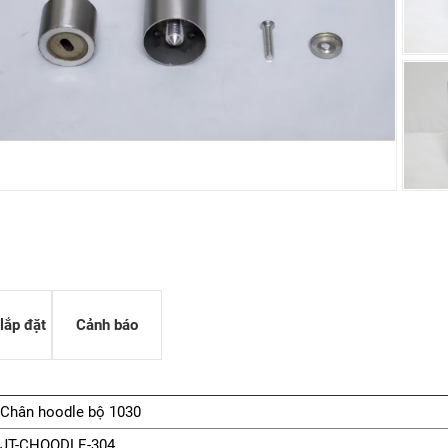
G OA
 KỸ THUẬT HPL
 THÔNG KHÍ
lắp đặt
Cảnh báo
Chân hoodle bộ 1030
JT-CHOODLE-304