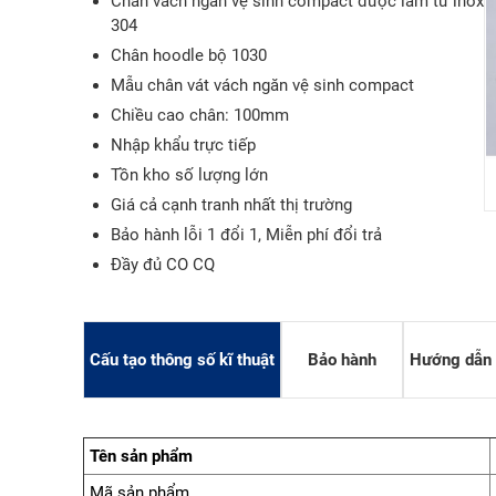
Chân vách ngăn vệ sinh compact được làm từ inox
304
Chân hoodle bộ 1030
Mẫu chân vát vách ngăn vệ sinh compact
Chiều cao chân: 100mm
Nhập khẩu trực tiếp
Tồn kho số lượng lớn
SÀN NÂN
Giá cả cạnh tranh nhất thị trường
SÀN NÂNG
Bảo hành lỗi 1 đổi 1, Miễn phí đổi trả
SÀN NÂNG
Đầy đủ CO CQ
Cấu tạo thông số kĩ thuật
Bảo hành
Hướng dẫn 
Tên sản phẩm
Mã sản phẩm