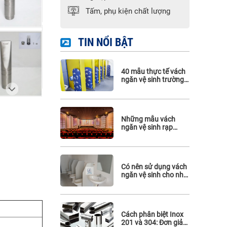
Phụ kiện Hafele
Tấm, phụ kiện chất lượng
Phụ kiện Maghin
Phụ kiện inox 316
TIN NỔI BẬT
40 mẫu thực tế vách
ngăn vệ sinh trường
mầm non
Những mẫu vách
ngăn vệ sinh rạp
chiếu phim đẹp mà
bạn không thể bỏ qua
Có nên sử dụng vách
ngăn vệ sinh cho nhà
vệ sinh công cộng?
Cách phân biệt Inox
201 và 304: Đơn giản,