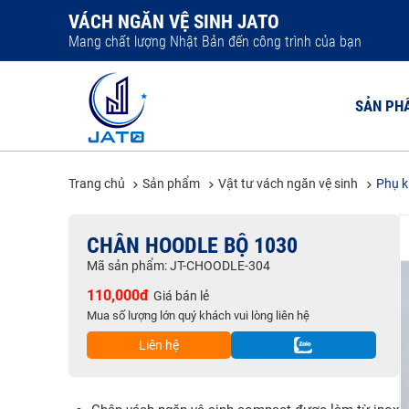
VÁCH NGĂN VỆ SINH JATO
Mang chất lượng Nhật Bản đến công trình của bạn
SẢN PH
Trang chủ
Sản phẩm
Vật tư vách ngăn vệ sinh
Phụ k
VÁCH NGĂ
CHÂN HOODLE BỘ 1030
VÁCH NGĂ
Mã sản phẩm: JT-CHOODLE-304
VÁCH NGĂ
110,000đ
Giá bán lẻ
VÁCH NGĂ
Mua số lượng lớn quý khách vui lòng liên hệ
VÁCH NGĂ
Liên hệ