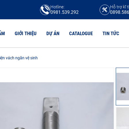
Hotline:
Hỗ trợ kĩ t
0981.539.292
0898.586
ẨM
GIỚI THIỆU
DỰ ÁN
CATALOGUE
TIN TỨC
iện vách ngăn vệ sinh
N VỆ SINH HPL
TẤM COMPACT
N VỆ SINH COMPACT CDF
Tấm compact HPL
N VỆ SINH MFC
Tấm compact CDF
N VỆ SINH COMPACT MAICA
Tấm chịu axit
Tấm Compact Phenolic
N VỆ SINH COMPACT FORMICA
Tấm Compact Willsonart