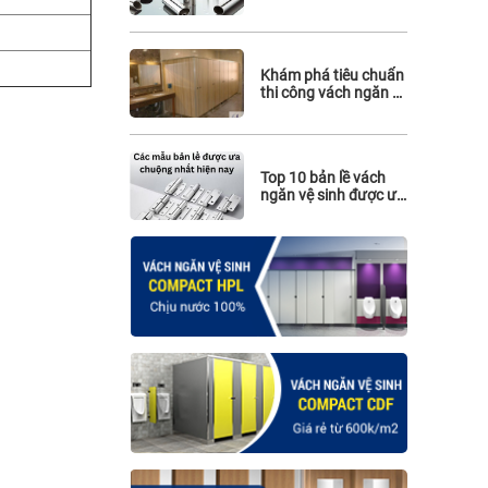
hiệu quả
Khám phá tiêu chuẩn
thi công vách ngăn vệ
sinh cho nhà hàng
Top 10 bản lề vách
ngăn vệ sinh được ưa
chuộng nhất hiện
nay: Giá rẻ, chất
lượng và sẵn hàng