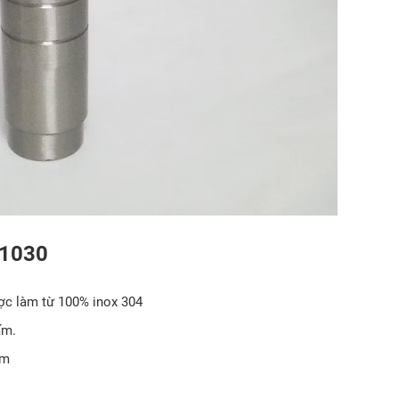
 1030
ợc làm từ 100% inox 304
ấm.
mm