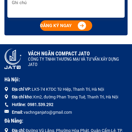
ĐĂNG KÝ NGAY
VÁCH NGĂN COMPACT JATO
CÔNG TY TNHH THƯƠNG MẠI VÀ TƯ VẤN XÂY DỰNG
JATO
Hà Nội:
Địa chỉ VP:
LK5-74 KTDC Tứ Hiệp, Thanh Trì, Hà Nội
Địa chỉ kho:
Km2, đường Phan Trọng Tuệ, Thanh Trì, Hà Nội
Hotline:
0
981.539.292
Email:
vachnganjato@gmail.com
Đà Nẵng:
Địa chỉ:
Đường
Vũ Lăng, Phường Hòa Phát, Quận Cẩm Lệ, TP.