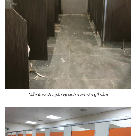
Mẫu 6: vách ngăn vệ sinh màu vân gỗ sẫm