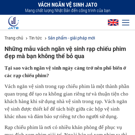
VÁCH NGĂN VỆ SINH JATO
Mang chất lượng Nhật Bản đến công trình của bạn
Trang chủ
Tin tức
Sản phẩm - giải pháp mới
Những mẫu vách ngăn vệ sinh rạp chiếu phim
đẹp mà bạn không thể bỏ qua
Tại sao vách ngăn vệ sinh ngày càng trở nên phổ biến ở
các rạp chiếu phim?
Vách ngăn vệ sinh trong rạp chiếu phim là một thành phần
quan trọng để tạo ra không gian riêng tư và thuận tiện cho
khách hàng khi sử dụng nhà vệ sinh trong rạp. Vách ngăn
vệ sinh được thiết kế để tách biệt giữa các hộp vệ sinh
khác nhau và đảm bảo sự riêng tư cho người sử dụng.
Rạp chiếu phim là nơi có nhiều khán phòng để phục vụ
mục đích xem phim giải trí. Ngoài bán vé xem phim ra thì