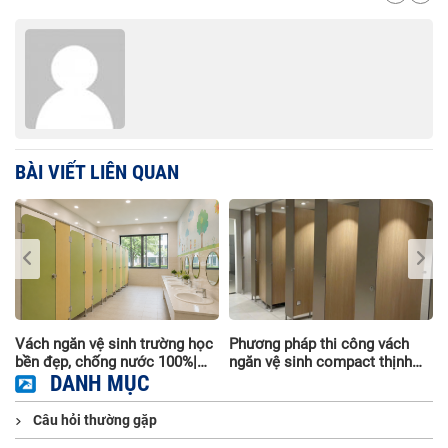
BÀI VIẾT LIÊN QUAN
i
Vách ngăn vệ sinh trường học
Phương pháp thi công vách
à
bền đẹp, chống nước 100%|
ngăn vệ sinh compact thịnh
Thi công trọn gói
DANH MỤC
hành nhất hiện nay
Câu hỏi thường gặp