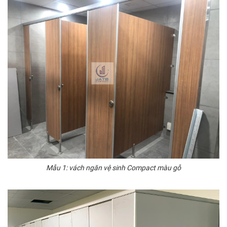
Mẫu 1: vách ngăn vệ sinh Compact màu gỗ