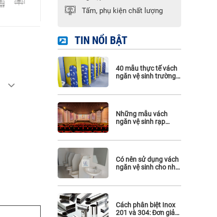
Phụ kiện Hafele
Tấm, phụ kiện chất lượng
Phụ kiện Maghin
Phụ kiện inox 316
TIN NỔI BẬT
40 mẫu thực tế vách
ngăn vệ sinh trường
mầm non
Những mẫu vách
ngăn vệ sinh rạp
chiếu phim đẹp mà
bạn không thể bỏ qua
Có nên sử dụng vách
ngăn vệ sinh cho nhà
vệ sinh công cộng?
Cách phân biệt Inox
201 và 304: Đơn giản,