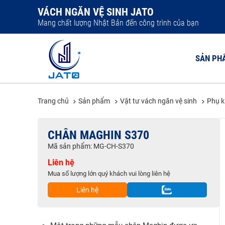
VÁCH NGĂN VỆ SINH JATO
Mang chất lượng Nhật Bản đến công trình của bạn
SẢN PH
Trang chủ
Sản phẩm
Vật tư vách ngăn vệ sinh
Phụ k
VÁCH NGĂ
CHÂN MAGHIN S370
VÁCH NGĂ
Mã sản phẩm: MG-CH-S370
VÁCH NGĂ
Liên hệ
VÁCH NGĂ
Mua số lượng lớn quý khách vui lòng liên hệ
VÁCH NGĂ
Liên hệ