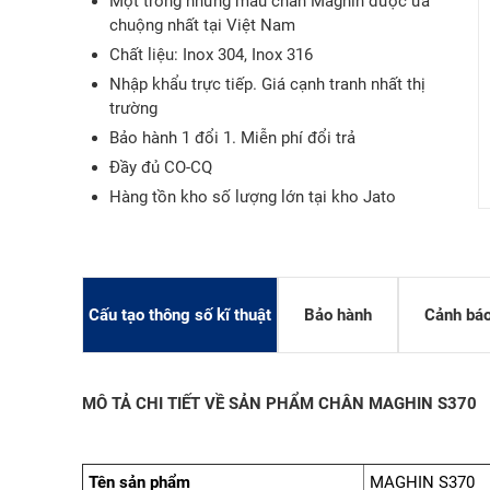
Một trong những mẫu chân Maghin được ưa
chuộng nhất tại Việt Nam
Chất liệu: Inox 304, Inox 316
Nhập khẩu trực tiếp. Giá cạnh tranh nhất thị
trường
Bảo hành 1 đổi 1. Miễn phí đổi trả
Đầy đủ CO-CQ
SÀN NÂN
Hàng tồn kho số lượng lớn tại kho Jato
SÀN NÂNG
SÀN NÂNG
Cấu tạo thông số kĩ thuật
Bảo hành
Cảnh bá
MÔ TẢ CHI TIẾT VỀ SẢN PHẨM CHÂN MAGHIN S370
Tên sản phẩm
MAGHIN S370