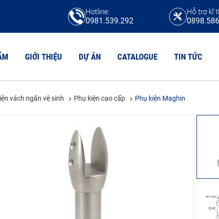
Hotline:
Hỗ trợ kĩ t
0981.539.292
0898.586
ẨM
GIỚI THIỆU
DỰ ÁN
CATALOGUE
TIN TỨC
iện vách ngăn vệ sinh
Phụ kiện cao cấp
Phụ kiện Maghin
N VỆ SINH HPL
TẤM COMPACT
N VỆ SINH COMPACT CDF
Tấm compact HPL
N VỆ SINH MFC
Tấm compact CDF
N VỆ SINH COMPACT MAICA
Tấm chịu axit
Tấm Compact Phenolic
N VỆ SINH COMPACT FORMICA
Tấm Compact Willsonart