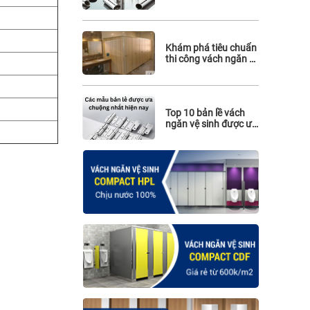
hiệu quả
Khám phá tiêu chuẩn
thi công vách ngăn vệ
sinh cho nhà hàng
Top 10 bản lề vách
ngăn vệ sinh được ưa
chuộng nhất hiện
nay: Giá rẻ, chất
lượng và sẵn hàng