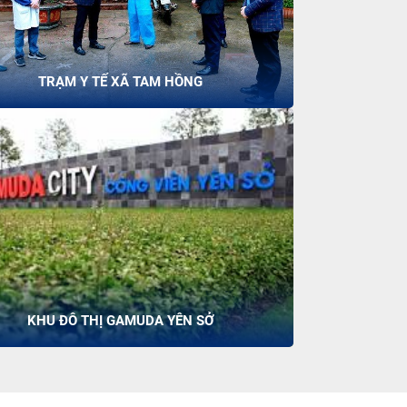
TRẠM Y TẾ XÃ TAM HỒNG
KHU ĐÔ THỊ GAMUDA YÊN SỞ