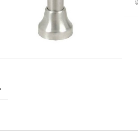
G OA
 KỸ THUẬT HPL
 THÔNG KHÍ
o