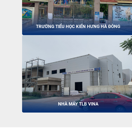
TRƯỜNG TIỂU HỌC KIẾN HƯNG HÀ ĐÔNG
NHÀ MÁY TLB VINA