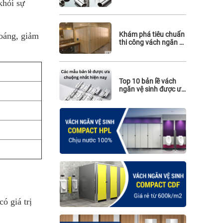
khỏi sự
hiệu quả
Khám phá tiêu chuẩn
hoáng, giảm
thi công vách ngăn vệ
sinh cho nhà hàng
Top 10 bản lề vách
ngăn vệ sinh được ưa
chuộng nhất hiện
nay: Giá rẻ, chất
lượng và sẵn hàng
ó giá trị