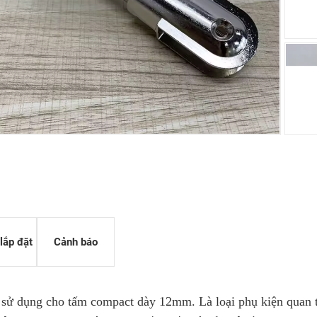
G OA
 KỸ THUẬT HPL
 THÔNG KHÍ
lắp đặt
Cảnh báo
sử dụng cho tấm compact dày 12mm. Là loại phụ kiện quan 