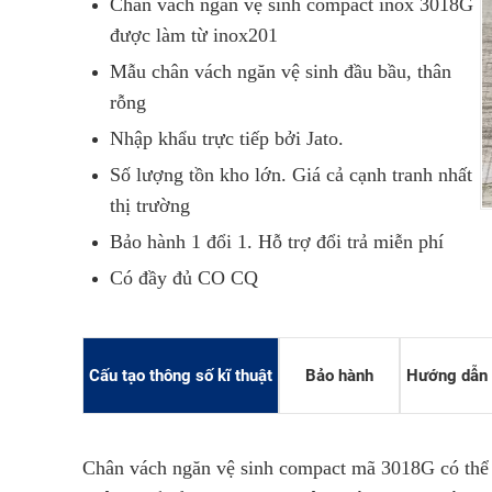
Chân vách ngăn vệ sinh compact inox 3018G
được làm từ inox201
Mẫu chân vách ngăn vệ sinh đầu bầu, thân
rỗng
Nhập khẩu trực tiếp bởi Jato.
Số lượng tồn kho lớn. Giá cả cạnh tranh nhất
SÀN NÂN
thị trường
SÀN NÂNG
Bảo hành 1 đổi 1. Hỗ trợ đổi trả miễn phí
SÀN NÂNG
Có đầy đủ CO CQ
Cấu tạo thông số kĩ thuật
Bảo hành
Hướng dẫn 
Chân vách ngăn vệ sinh compact mã 3018G có thể 