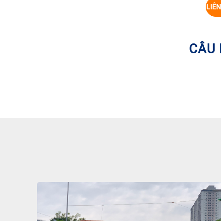
LIÊ
CÂU 