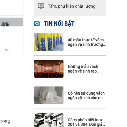
Phụ kiện Hafele
Tấm, phụ kiện chất lượng
Phụ kiện Maghin
Phụ kiện inox 316
TIN NỔI BẬT
40 mẫu thực tế vách
ngăn vệ sinh trường
mầm non
Những mẫu vách
ngăn vệ sinh rạp
chiếu phim đẹp mà
bạn không thể bỏ qua
Có nên sử dụng vách
ngăn vệ sinh cho nhà
vệ sinh công cộng?
Cách phân biệt Inox
trọng
201 và 304: Đơn giản,