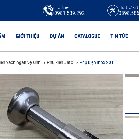
Hotline:
Hỗ trợ kĩ t
0981.539.292
0898.586
ẨM
GIỚI THIỆU
DỰ ÁN
CATALOGUE
TIN TỨC
iện vách ngăn vệ sinh
Phụ kiện Jato
Phụ kiện Inox 201
N VỆ SINH HPL
TẤM COMPACT
N VỆ SINH COMPACT CDF
Tấm compact HPL
N VỆ SINH MFC
Tấm compact CDF
N VỆ SINH COMPACT MAICA
Tấm chịu axit
Tấm Compact Phenolic
N VỆ SINH COMPACT FORMICA
Tấm Compact Willsonart