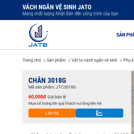
VÁCH NGĂN VỆ SINH JATO
Mang chất lượng Nhật Bản đến công trình của bạn
SẢN PH
Trang chủ
Sản phẩm
Vật tư vách ngăn vệ sinh
Phụ k
VÁCH NGĂ
CHÂN 3018G
VÁCH NGĂ
Mã sản phẩm: JT-C3018G
VÁCH NGĂ
60,000đ
Giá bán lẻ
VÁCH NGĂ
Mua số lượng lớn quý khách vui lòng liên hệ
VÁCH NGĂ
Liên hệ