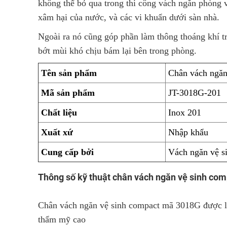
không thể bỏ qua trong thi công vách ngăn phòng 
xâm hại của nước, và các vi khuẩn dưới sàn nhà.
Ngoài ra nó cũng góp phần làm thông thoáng khí tr
bớt mùi khó chịu bám lại bên trong phòng.
Tên sản phẩm
Chân vách ngăn
Mã sản phẩm
JT-3018G-201
Chất liệu
Inox 201
Xuất xứ
Nhập khẩu
Cung cấp bởi
Vách ngăn vệ s
Thông số kỹ thuật chân vách ngăn vệ sinh com
Chân vách ngăn vệ sinh compact mã 3018G được làm
thẩm mỹ cao