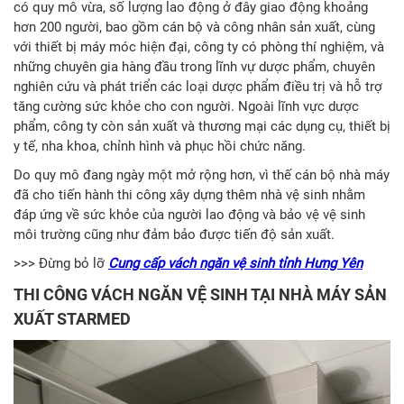
có quy mô vừa, số lượng lao động ở đây giao động khoảng
hơn 200 người, bao gồm cán bộ và công nhân sản xuất, cùng
với thiết bị máy móc hiện đại, công ty có phòng thí nghiệm, và
những chuyên gia hàng đầu trong lĩnh vự dược phẩm, chuyên
nghiên cứu và phát triển các loại dược phẩm điều trị và hỗ trợ
tăng cường sức khỏe cho con người. Ngoài lĩnh vực dược
phẩm, công ty còn sản xuất và thương mại các dụng cụ, thiết bị
y tế, nha khoa, chỉnh hình và phục hồi chức năng.
Do quy mô đang ngày một mở rộng hơn, vì thế cán bộ nhà máy
đã cho tiến hành thi công xây dựng thêm nhà vệ sinh nhằm
đáp ứng về sức khỏe của người lao động và bảo vệ vệ sinh
môi trường cũng như đảm bảo được tiến độ sản xuất.
>>> Đừng bỏ lỡ
Cung cấp vách ngăn vệ sinh tỉnh Hưng Yên
THI CÔNG VÁCH NGĂN VỆ SINH TẠI NHÀ MÁY SẢN
XUẤT STARMED