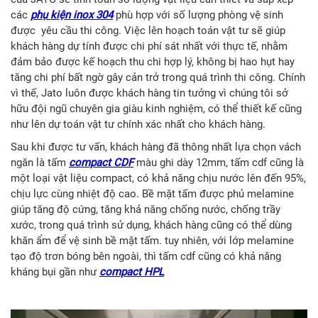
các
phụ kiện inox 304
phù hợp với số lượng phòng vệ sinh
được yêu cầu thi công. Việc lên hoạch toán vật tư sẽ giúp
khách hàng dự tính được chi phí sát nhất với thực tế, nhằm
đảm bảo được kế hoạch thu chi hợp lý, không bị hao hụt hay
tăng chi phí bất ngờ gây cản trở trong quá trình thi công. Chính
vì thế, Jato luôn được khách hàng tin tưởng vì chúng tôi sở
hữu đội ngũ chuyên gia giàu kinh nghiệm, có thể thiết kế cũng
như lên dự toán vật tư chính xác nhất cho khách hàng.
Sau khi được tư vấn, khách hàng đã thông nhất lựa chọn vách
ngăn là tấm
compact CDF
màu ghi dày 12mm, tấm cdf cũng là
một loại vật liệu compact, có khả năng chịu nước lên đến 95%,
chịu lực cùng nhiệt độ cao. Bề mặt tấm được phủ melamine
giúp tăng độ cứng, tăng khả năng chống nước, chống trầy
xước, trong quá trình sử dụng, khách hàng cũng có thể dùng
khăn ẩm để vệ sinh bề mặt tấm. tuy nhiên, với lớp melamine
tạo độ trơn bóng bên ngoài, thì tấm cdf cũng có khả năng
kháng bụi gần như
compact HPL