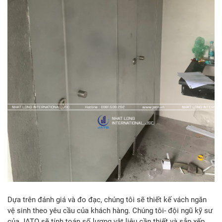
Dựa trên đánh giá và đo đạc, chúng tôi sẽ thiết kế vách ngăn
vệ sinh theo yêu cầu của khách hàng. Chúng tôi- đội ngũ kỹ sư
của JATO sẽ tính toán số lượng vật liệu cần thiết và sắp xếp