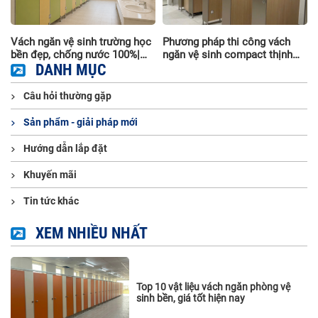
i
Vách ngăn vệ sinh trường học
Phương pháp thi công vách
à
bền đẹp, chống nước 100%|
ngăn vệ sinh compact thịnh
Thi công trọn gói
DANH MỤC
hành nhất hiện nay
Câu hỏi thường gặp
Sản phẩm - giải pháp mới
Hướng dẫn lắp đặt
Khuyến mãi
Tin tức khác
XEM NHIỀU NHẤT
Top 10 vật liệu vách ngăn phòng vệ
sinh bền, giá tốt hiện nay