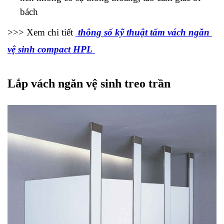
bách
>>> Xem chi tiết 
thông số kỹ thuật tấm vách ngăn 
vệ sinh compact HPL 
Lắp vách ngăn vệ sinh treo trần