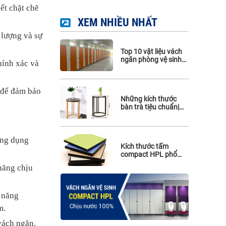
ết chặt chẽ
Phụ kiện Hafele
XEM NHIỀU NHẤT
Phụ kiện Maghin
 lượng và sự
Phụ kiện inox 316
Top 10 vật liệu vách
ngăn phòng vệ sinh
hính xác và
bền, giá tốt hiện nay
 để đảm bảo
Những kích thước
bàn trà tiêu chuẩn|
Hướng dẫn chọn bàn
trà từ A-Z
ông dụng
Kích thước tấm
compact HPL phổ
biến nhất hiện nay
năng chịu
 năng
m.
vách ngăn.