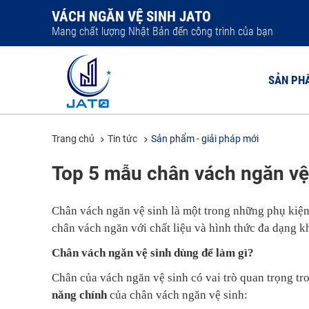
VÁCH NGĂN VỆ SINH JATO
Mang chất lượng Nhật Bản đến công trình của bạn
SẢN PH
Trang chủ
Tin tức
Sản phẩm - giải pháp mới
VÁCH NGĂ
Top 5 mẫu chân vách ngăn vệ 
VÁCH NGĂ
VÁCH NGĂ
Chân vách ngăn vệ sinh là một trong những phụ kiện 
VÁCH NGĂ
chân vách ngăn với chất liệu và hình thức đa dạng k
VÁCH NGĂ
Chân vách ngăn vệ sinh dùng để làm gì?
Chân của vách ngăn vệ sinh có vai trò quan trọng tr
năng chính
của chân vách ngăn vệ sinh: