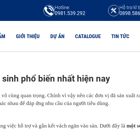
Hotline:
Hỗ trợ kĩ t
0981.539.292
0898.586
ẨM
GIỚI THIỆU
DỰ ÁN
CATALOGUE
TIN TỨC
N VỆ SINH HPL
sinh phổ biến nhất hiện nay
TẤM COMPACT
N VỆ SINH COMPACT CDF
Tấm compact HPL
N VỆ SINH MFC
Tấm compact CDF
vô cùng quan trọng. Chính vì vậy nên các đơn vị đã sản xuất r
N VỆ SINH COMPACT MAICA
Tấm chịu axit
hác nhau để đáp ứng nhu cầu của người tiêu dùng.
Tấm Compact Phenolic
N VỆ SINH COMPACT FORMICA
Tấm Compact Willsonart
ong việc hỗ trợ và gắn kết vách ngăn vào sàn. Dưới đây là
một s