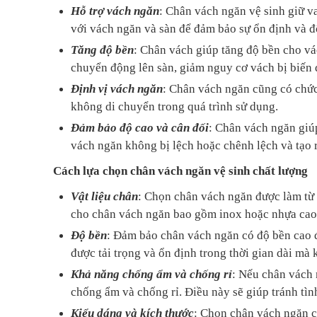
Hỗ trợ vách ngăn
: Chân vách ngăn vệ sinh giữ va
với vách ngăn và sàn để đảm bảo sự ổn định và đ
Tăng độ bền
: Chân vách giúp tăng độ bền cho vá
chuyển động lên sàn, giảm nguy cơ vách bị biến 
Định vị vách ngăn
: Chân vách ngăn cũng có chức
không di chuyển trong quá trình sử dụng.
SÀN NÂN
Đảm bảo độ cao và cân đối
: Chân vách ngăn giú
SÀN NÂNG
vách ngăn không bị lệch hoặc chênh lệch và tạo 
SÀN NÂNG
Cách lựa chọn chân vách ngăn vệ sinh chất lượng
Vật liệu chân
: Chọn chân vách ngăn được làm từ v
cho chân vách ngăn bao gồm inox hoặc nhựa cao
Độ bền
: Đảm bảo chân vách ngăn có độ bền cao đ
được tải trọng và ổn định trong thời gian dài mà
Khả năng chống ẩm và chống rỉ
: Nếu chân vách 
chống ẩm và chống rỉ. Điều này sẽ giúp tránh tìn
Kiểu dáng và kích thước
: Chọn chân vách ngăn c