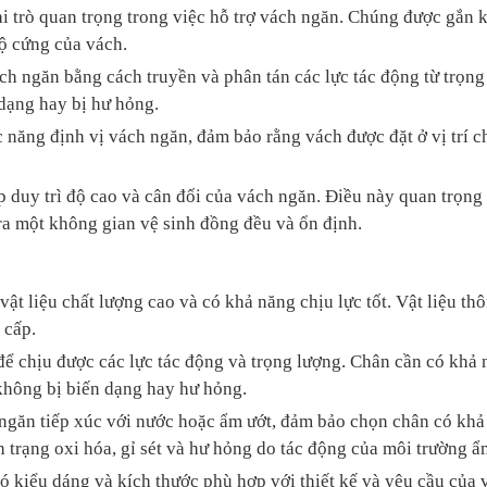
i trò quan trọng trong việc hỗ trợ vách ngăn. Chúng được gắn k
ộ cứng của vách.
ch ngăn bằng cách truyền và phân tán các lực tác động từ trọng
dạng hay bị hư hỏng.
 năng định vị vách ngăn, đảm bảo rằng vách được đặt ở vị trí c
G OA
p duy trì độ cao và cân đối của vách ngăn. Điều này quan trọng
 KỸ THUẬT HPL
ra một không gian vệ sinh đồng đều và ổn định.
 THÔNG KHÍ
ật liệu chất lượng cao và có khả năng chịu lực tốt. Vật liệu th
 cấp.
ể chịu được các lực tác động và trọng lượng. Chân cần có khả 
 không bị biến dạng hay hư hỏng.
ngăn tiếp xúc với nước hoặc ẩm ướt, đảm bảo chọn chân có khả
h trạng oxi hóa, gỉ sét và hư hỏng do tác động của môi trường ẩ
ó kiểu dáng và kích thước phù hợp với thiết kế và yêu cầu của 