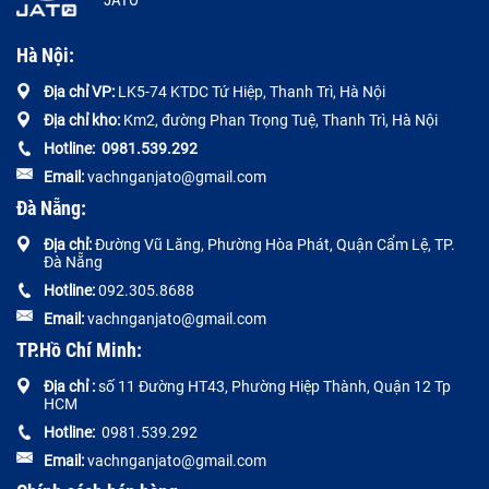
JATO
Hà Nội:
Địa chỉ VP:
LK5-74 KTDC Tứ Hiệp, Thanh Trì, Hà Nội
Địa chỉ kho:
Km2, đường Phan Trọng Tuệ, Thanh Trì, Hà Nội
Hotline:
0
981.539.292
Email:
vachnganjato@gmail.com
Đà Nẵng:
Địa chỉ:
Đường
Vũ Lăng, Phường Hòa Phát, Quận Cẩm Lệ, TP.
Đà Nẵng
Hotline:
092.305.8688
Email:
vachnganjato@gmail.com
TP.Hồ Chí Minh:
Địa chỉ :
số 11 Đường HT43, Phường Hiệp Thành, Quận 12 Tp
HCM
Hotline:
0981.539.292
Email:
vachnganjato@gmail.com