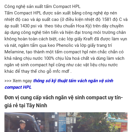
Công nghệ sản xuất tấm Compact HPL
Tấm Compact HPL được sản xuất bằng công nghệ ép nén
nhiệt độ cao và áp suất cao (ở điều kiện nhiệt độ 1581 độ C và
áp suất 1430 psi và theo tiêu chuẩn Hoa Kỳ) trên dây chuyền
áp dụng công nghệ tiên tiến và hiện đại trong môi trường chân
không hoàn toàn cách biệt, các lớp giấy Kraft đã được làm vụn
và nát, ngâm tẩm qua keo Phenolic và lớp giấy trang trí
Melamine, tạo thành một tấm compact hpl nén chắc chắn có
khả năng chịu nước 100% chịu lửa hoá chất và dùng làm vách
ngăn vệ sinh compact hpl cũng như các vật liệu chịu nước
khác để thay thế cho gỗ mfc mdf .
>>> Xem ngay
thông số kỹ thuật tấm vách ngăn vệ sinh
compact HPL
Đơn vị cung cấp vách ngăn vệ sinh compact uy tín-
giá rẻ tại Tây Ninh