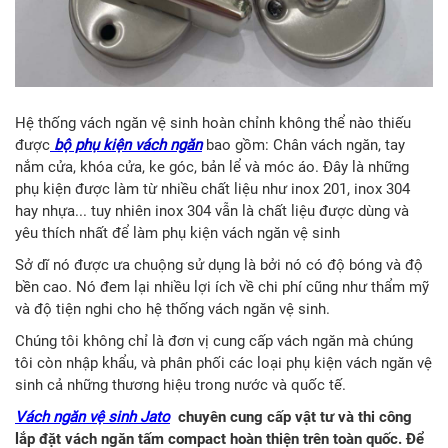
Hệ thống vách ngăn vệ sinh hoàn chỉnh không thể nào thiếu
được
bộ phụ kiện vách ngăn
bao gồm: Chân vách ngăn, tay
nắm cửa, khóa cửa, ke góc, bản lể và móc áo. Đây là những
phụ kiện được làm từ nhiều chất liệu như inox 201, inox 304
hay nhựa... tuy nhiên inox 304 vẫn là chất liệu được dùng và
yêu thích nhất để làm phụ kiện vách ngăn vệ sinh
Sở dĩ nó được ưa chuộng sử dụng là bởi nó có độ bóng và độ
bền cao. Nó đem lại nhiều lợi ích về chi phí cũng như thẩm mỹ
và độ tiện nghi cho hệ thống vách ngăn vệ sinh.
Chúng tôi không chỉ là đơn vị cung cấp vách ngăn mà chúng
tôi còn nhập khẩu, và phân phối các loại phụ kiện vách ngăn vệ
sinh cả những thương hiệu trong nước và quốc tế.
Vách ngăn vệ sinh Jato
chuyên cung cấp vật tư và thi công
lắp đặt vách ngăn tấm compact hoàn thiện trên toàn quốc. Để