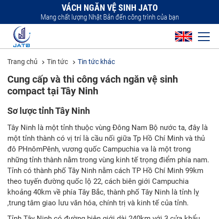
VÁCH NGĂN VỆ SINH JATO
Mang chất lượng Nhật Bản đến công trình của bạn
Trang chủ
Tin tức
Tin tức khác
Cung cấp và thi công vách ngăn vệ sinh
compact tại Tây Ninh
Sơ lược tỉnh Tây Ninh
Tây Ninh là một tỉnh thuộc vùng Đông Nam Bộ nước ta, đây là
một tỉnh thành có vị trí là cầu nối giữa Tp Hồ Chí Minh và thủ
đô PHnômPênh, vương quốc Campuchia va là một trong
những tỉnh thành nằm trong vùng kinh tế trọng điểm phía nam.
Tỉnh có thành phố Tây Ninh nằm cách TP Hồ Chí Minh 99km
theo tuyến đường quốc lộ 22, cách biên giới Campuchia
khoảng 40km về phía Tây Bắc, thành phố Tây Ninh là tỉnh lỵ
,trung tâm giao lưu văn hóa, chính trị và kinh tế của tỉnh.
Tỉnh Tây Ninh có đường biên giới dài 240km với 3 cửa khẩu