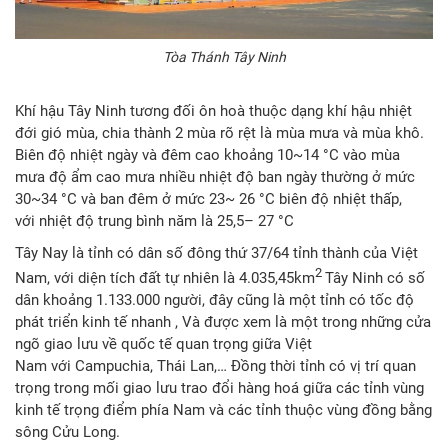
Tòa Thánh Tây Ninh
Khí hậu Tây Ninh tương đối ôn hoà thuộc dạng khí hậu nhiệt
đới gió mùa, chia thành 2 mùa rõ rệt là mùa mưa và mùa khô.
Biên độ nhiệt ngày và đêm cao khoảng 10~14
°C vào mùa
mưa độ ẩm cao mưa nhiều nhiệt độ ban ngày thường ở mức
30~34
°C và ban đêm ở mức 23~
26 °C biên độ nhiệt thấp,
với nhiệt độ trung bình năm là 25,5– 27 °C
Tây Nay là tỉnh có dân số đông thứ 37/64 tỉnh thành của Việt
2
Nam, với diện tích đất tự nhiên là 4.035,45km
Tây Ninh có số
dân khoảng 1.133.000 người, đây cũng là một tỉnh có tốc độ
phát triển kinh tế nhanh , Và được xem là một trong những cửa
ngõ giao lưu về quốc tế quan trọng giữa Việt
Nam với Campuchia, Thái Lan,… Đồng thời tỉnh có vị trí quan
trọng trong mối giao lưu trao đổi hàng hoá giữa các tỉnh vùng
kinh tế trọng điểm phía Nam và các tỉnh thuộc vùng đồng bằng
sông Cửu Long.