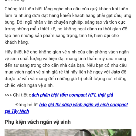
Chúng tôi luôn biết lắng nghe nhu cầu của quý khách khi luôn
làm ra những đơn đặt hàng khiến khách hàng phải gật đầu, ưng
bụng. Đội ngũ nhân viên chuyên nghiệp, sáng tạo và tích cực
trong những mẫu thiết kế, họ không ngại dành ra thời gian để
tạo nên những sản phẩm sang trọng, tinh tế, hiện đại cho
khách hàng.
Hãy thiết kế cho không gian vệ sinh của căn phòng vách ngăn
vệ sinh chất lượng và hiện đại mang tính thẩm mỹ cao mang
đến sự sang trọng cho căn nhà của bạn. Nếu bạn có nhu cầu
mua vách ngăn vệ sinh giá rẻ thì hãy liên hệ ngay với
Jato
để
được tư vấn và mang đến những giá trị chất lượng nơi những
chiếc vách ngăn vệ sinh.
>>> Chi tiết c
ách phân biệt tấm compact HPL thật giả
Đừng bỏ lỡ
báo giá thi công vách ngăn vệ sinh compact
tại Tây Ninh
Phụ kiện vách ngăn vệ sinh