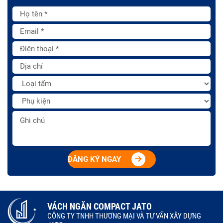
ĐĂNG KÝ NGAY
VÁCH NGĂN COMPACT JATO
CÔNG TY TNHH THƯƠNG MẠI VÀ TƯ VẤN XÂY DỰNG