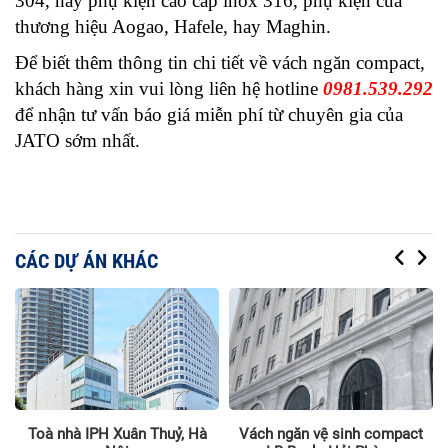
304, hay phụ kiện cao cấp inox 316, phụ kiện của 
thương hiệu Aogao, Hafele, hay Maghin. 
Để biết thêm thông tin chi tiết về vách ngăn compact, 
khách hàng xin vui lòng liên hệ hotline 
0981.539.292
để nhận tư vấn báo giá miễn phí từ chuyên gia của 
JATO sớm nhất.
CÁC DỰ ÁN KHÁC
Toà nhà IPH Xuân Thuỷ, Hà
Vách ngăn vệ sinh compact