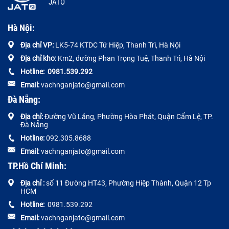
JATO
Hà Nội:
Địa chỉ VP:
LK5-74 KTDC Tứ Hiệp, Thanh Trì, Hà Nội
Địa chỉ kho:
Km2, đường Phan Trọng Tuệ, Thanh Trì, Hà Nội
Hotline:
0
981.539.292
Email:
vachnganjato@gmail.com
Đà Nẵng:
Địa chỉ:
Đường
Vũ Lăng, Phường Hòa Phát, Quận Cẩm Lệ, TP.
Đà Nẵng
Hotline:
092.305.8688
Email:
vachnganjato@gmail.com
TP.Hồ Chí Minh:
Địa chỉ :
số 11 Đường HT43, Phường Hiệp Thành, Quận 12 Tp
HCM
Hotline:
0981.539.292
Email:
vachnganjato@gmail.com