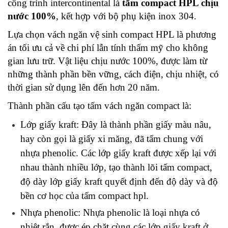
công trình intercontinental là 
tấm compact HPL chịu 
nước 100%
, kết hợp với bộ phụ kiện inox 304. 
Lựa chọn vách ngăn vệ sinh compact HPL là phương 
án tối ưu cả về chi phí lẫn tính thẩm mỹ cho không 
gian lưu trữ. Vật liệu chịu nước 100%, được làm từ 
những thành phần bền vững, cách điện, chịu nhiệt, có 
thời gian sử dụng lên đến hơn 20 năm. 
Thành phần cấu tạo tấm vách ngăn compact là:
Lớp giấy kraft: Đây là thành phần giấy màu nâu, 
hay còn gọi là giấy xi măng, đã tẩm chung với 
nhựa phenolic. Các lớp giấy kraft được xếp lại với 
nhau thành nhiều lớp, tạo thành lõi tấm compact, 
độ dày lớp giấy kraft quyết định đến độ dày và độ 
bền cơ học của tấm compact hpl.
Nhựa phenolic: Nhựa phenolic là loại nhựa có 
nhiệt rắn, được ép chặt cùng các lớp giấy kraft ở 