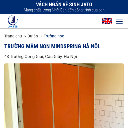
VÁCH NGĂN VỆ SINH JATO
Mang chất lượng Nhật Bản đến công trình của bạn
Trang chủ
Dự án
Trường học
TRƯỜNG MẦM NON MINDSPRING HÀ NỘI.
43 Trương Công Giai, Cầu Giấy, Hà Nội