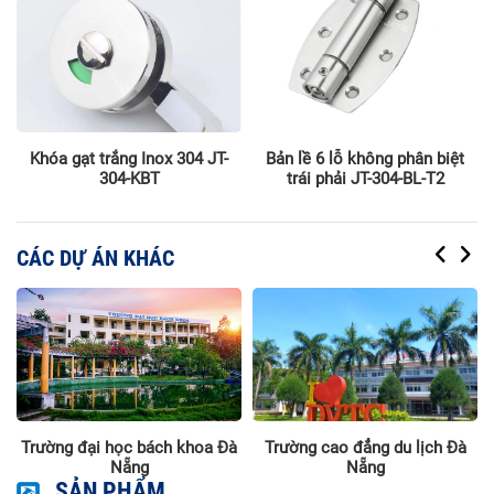
2
Khóa gạt trắng Inox 304 JT-
Bản lề 6 lỗ không phân biệt
304-KBT
trái phải JT-304-BL-T2
CÁC DỰ ÁN KHÁC
g
Trường đại học bách khoa Đà
Trường cao đẳng du lịch Đà
à
Nẵng
Nẵng
SẢN PHẨM