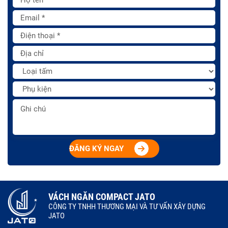
ĐĂNG KÝ NGAY
VÁCH NGĂN COMPACT JATO
CÔNG TY TNHH THƯƠNG MẠI VÀ TƯ VẤN XÂY DỰNG
JATO