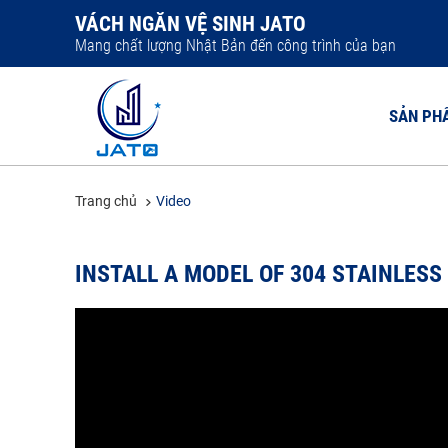
VÁCH NGĂN VỆ SINH JATO
Mang chất lượng Nhật Bản đến công trình của bạn
SẢN PH
Trang chủ
Video
VÁCH NGĂ
INSTALL A MODEL OF 304 STAINLESS
VÁCH NGĂ
VÁCH NGĂ
VÁCH NGĂ
VÁCH NGĂ