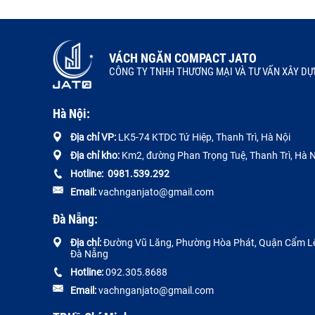
VÁCH NGĂN COMPACT JATO
CÔNG TY TNHH THƯƠNG MẠI VÀ TƯ VẤN XÂY DỰ
Hà Nội:
Địa chỉ VP:
LK5-74 KTDC Tứ Hiệp, Thanh Trì, Hà Nội
Địa chỉ kho:
Km2, đường Phan Trọng Tuệ, Thanh Trì, Hà N
Hotline:
0
981.539.292
Email:
vachnganjato@gmail.com
Đà Nẵng:
Địa chỉ:
Đường
Vũ Lăng, Phường Hòa Phát, Quận Cẩm Lệ
Đà Nẵng
Hotline:
092.305.8688
Email:
vachnganjato@gmail.com