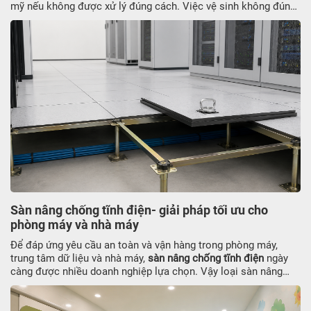
mỹ nếu không được xử lý đúng cách. Việc vệ sinh không đúng
kỹ thuật có thể làm trầy xước hoặc ảnh hưởng đến lớp phủ bề
mặt. Trong bài viết này, JATO sẽ hướng dẫn cách vệ sinh vết
bẩn tấm compact do băng keo sau thi công an toàn, hiệu quả,
giữ bề mạt sạch sẽ và bền lâu.
Sàn nâng chống tĩnh điện- giải pháp tối ưu cho
phòng máy và nhà máy
Để đáp ứng yêu cầu an toàn và vận hàng trong phòng máy,
trung tâm dữ liệu và nhà máy,
sàn nâng chống tĩnh điện
ngày
càng được nhiều doanh nghiệp lựa chọn. Vậy loại sàn nâng
này có ưu điểm gì, cấu tạo ra sao và chi phí thi công thế nào?
Cùng JATO tìm hiểu ngay thông tin dưới đây