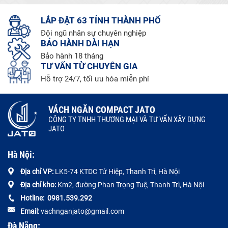
LẮP ĐẶT 63 TỈNH THÀNH PHỐ
Đội ngũ nhân sự chuyên nghiệp
BẢO HÀNH DÀI HẠN
Bảo hành 18 tháng
TƯ VẤN TỪ CHUYÊN GIA
Hỗ trợ 24/7, tối ưu hóa miễn phí
VÁCH NGĂN COMPACT JATO
CÔNG TY TNHH THƯƠNG MẠI VÀ TƯ VẤN XÂY DỰNG
JATO
Hà Nội:
Địa chỉ VP:
LK5-74 KTDC Tứ Hiệp, Thanh Trì, Hà Nội
Địa chỉ kho:
Km2, đường Phan Trọng Tuệ, Thanh Trì, Hà Nội
Hotline:
0
981.539.292
Email:
vachnganjato@gmail.com
Đà Nẵng: