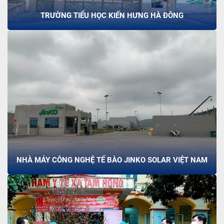
TRƯỜNG TIỂU HỌC KIẾN HƯNG HÀ ĐÔNG
NHÀ MÁY CÔNG NGHỆ TẾ BÀO JINKO SOLAR VIỆT NAM