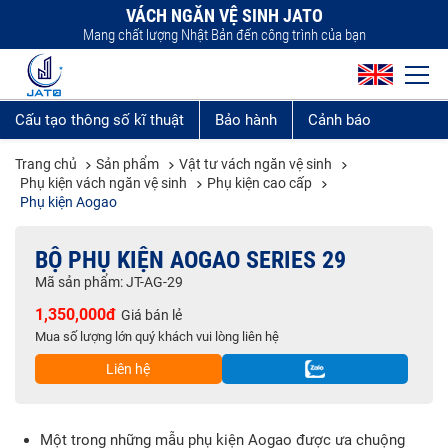
VÁCH NGĂN VỆ SINH JATO
Mang chất lượng Nhật Bản đến công trình của bạn
Cấu tạo thông số kĩ thuật
Bảo hành
Cảnh báo
Trang chủ
Sản phẩm
Vật tư vách ngăn vệ sinh
Phụ kiện vách ngăn vệ sinh
Phụ kiện cao cấp
Phụ kiện Aogao
BỘ PHỤ KIỆN AOGAO SERIES 29
Mã sản phẩm: JT-AG-29
1,350,000đ
Giá bán lẻ
Mua số lượng lớn quý khách vui lòng liên hệ
Liên hệ
Một trong những mẫu phụ kiện Aogao được ưa chuộng