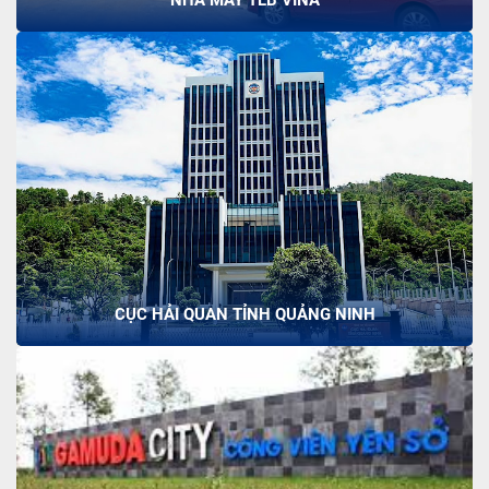
NHÀ MÁY TLB VINA
CỤC HẢI QUAN TỈNH QUẢNG NINH