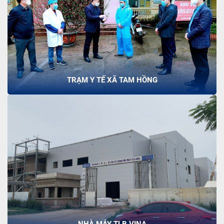
TRẠM Y TẾ XÃ TAM HỒNG