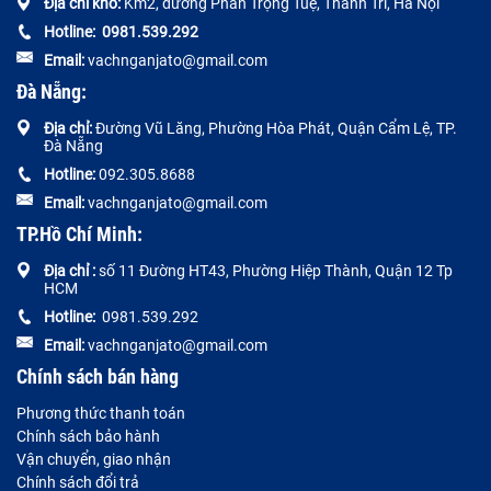
Địa chỉ kho:
Km2, đường Phan Trọng Tuệ, Thanh Trì, Hà Nội
Hotline:
0
981.539.292
Email:
vachnganjato@gmail.com
Đà Nẵng:
Địa chỉ:
Đường
Vũ Lăng, Phường Hòa Phát, Quận Cẩm Lệ, TP.
Đà Nẵng
Hotline:
092.305.8688
Email:
vachnganjato@gmail.com
TP.Hồ Chí Minh:
Địa chỉ :
số 11 Đường HT43, Phường Hiệp Thành, Quận 12 Tp
HCM
Hotline:
0981.539.292
Email:
vachnganjato@gmail.com
Chính sách bán hàng
Phương thức thanh toán
Chính sách bảo hành
Vận chuyển, giao nhận
Chính sách đổi trả