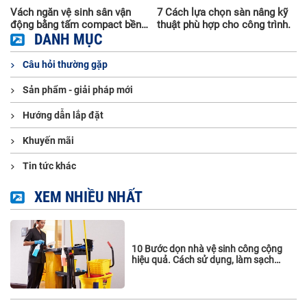
Vách ngăn vệ sinh sân vận
7 Cách lựa chọn sàn nâng kỹ
à
động bằng tấm compact bền
thuật phù hợp cho công trình.
đẹp, chịu nước
DANH MỤC
Câu hỏi thường gặp
Sản phẩm - giải pháp mới
Hướng dẫn lắp đặt
Khuyến mãi
Tin tức khác
XEM NHIỀU NHẤT
10 Bước dọn nhà vệ sinh công cộng
hiệu quả. Cách sử dụng, làm sạch
vách ngăn vệ sinh