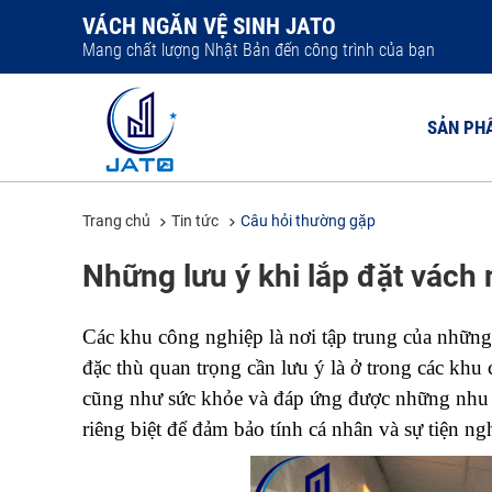
VÁCH NGĂN VỆ SINH JATO
Mang chất lượng Nhật Bản đến công trình của bạn
SẢN PH
Trang chủ
Tin tức
Câu hỏi thường gặp
VÁCH NGĂ
Những lưu ý khi lắp đặt vách
VÁCH NGĂ
VÁCH NGĂ
Các khu công nghiệp là nơi tập trung của những
VÁCH NGĂ
đặc thù quan trọng cần lưu ý là ở trong các khu
VÁCH NGĂ
cũng như sức khỏe và đáp ứng được những nhu cầ
riêng biệt để đảm bảo tính cá nhân và sự tiện ng