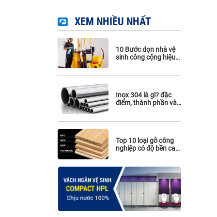
Phụ kiện Hafele
XEM NHIỀU NHẤT
Phụ kiện Maghin
Phụ kiện inox 316
10 Bước dọn nhà vệ
sinh công cộng hiệu
quả. Cách sử dụng,
làm sạch vách ngăn
vệ sinh
Inox 304 là gì? đặc
điểm, thành phần và
ứng dụng của inox
304
Top 10 loại gỗ công
nghiệp có độ bền cao
nhất hiện nay