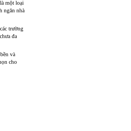
à một loại 
h ngăn nhà 
các trường 
chưa đa 
bền và 
họn cho 