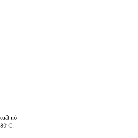
uất nó 
o
 80
C. 