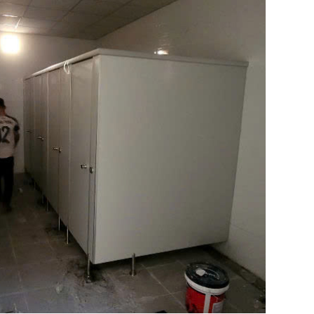
G OA
 KỸ THUẬT HPL
 THÔNG KHÍ