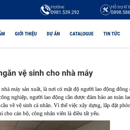
Hotline:
Hỗ trợ kĩ t
0981.539.292
0898.586
ẨM
GIỚI THIỆU
DỰ ÁN
CATALOGUE
TIN TỨC
N VỆ SINH HPL
 ngăn vệ sinh cho nhà máy
TẤM COMPACT
N VỆ SINH COMPACT CDF
Tấm compact HPL
N VỆ SINH MFC
Tấm compact CDF
 nhà máy sản xuất, là nơi có mật độ người lao động đông 
N VỆ SINH COMPACT MAICA
Tấm chịu axit
 công nghiệp, người lao động cần được đảm bảo an toàn la
Tấm Compact Phenolic
N VỆ SINH COMPACT FORMICA
u về vệ sinh cá nhân. Vì thế việc xây dựng, lắp đặt phòn
Tấm Compact Willsonart
hi cho cán bộ, công nhân viên là điều tất yếu.