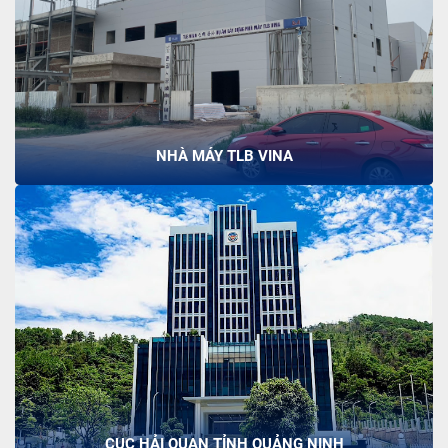
NHÀ MÁY TLB VINA
CỤC HẢI QUAN TỈNH QUẢNG NINH