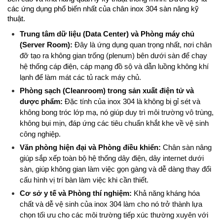
các ứng dụng phổ biến nhất của chân inox 304 sàn nâng kỹ 
thuật.
Trung tâm dữ liệu (Data Center) và Phòng máy chủ 
(Server Room):
 Đây là ứng dụng quan trọng nhất, nơi chân 
đỡ tạo ra không gian trống (plenum) bên dưới sàn để chạy 
hệ thống cáp điện, cáp mạng đồ sộ và dẫn luồng không khí 
lạnh để làm mát các tủ rack máy chủ.
Phòng sạch (Cleanroom) trong sản xuất điện tử và 
dược phẩm:
 Đặc tính của inox 304 là không bị gỉ sét và 
không bong tróc lớp mạ, nó giúp duy trì môi trường vô trùng, 
không bụi mịn, đáp ứng các tiêu chuẩn khắt khe về vệ sinh 
công nghiệp.
Văn phòng hiện đại và Phòng điều khiển:
 Chân sàn nâng 
giúp sắp xếp toàn bộ hệ thống dây điện, dây internet dưới 
sàn, giúp không gian làm việc gọn gàng và dễ dàng thay đổi 
cấu hình vị trí bàn làm việc khi cần thiết.
Cơ sở y tế và Phòng thí nghiệm:
 Khả năng kháng hóa 
chất và dễ vệ sinh của inox 304 làm cho nó trở thành lựa 
chọn tối ưu cho các môi trường tiếp xúc thường xuyên với 