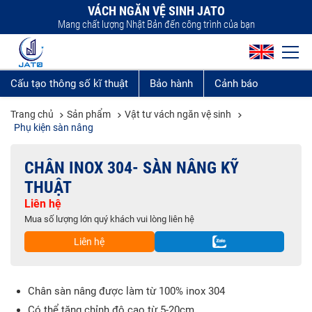
VÁCH NGĂN VỆ SINH JATO
Mang chất lượng Nhật Bản đến công trình của bạn
Cấu tạo thông số kĩ thuật
Bảo hành
Cảnh báo
Trang chủ
Sản phẩm
Vật tư vách ngăn vệ sinh
Phụ kiện sàn nâng
CHÂN INOX 304- SÀN NÂNG KỸ
THUẬT
Liên hệ
Mua số lượng lớn quý khách vui lòng liên hệ
Liên hệ
Chân sàn nâng được làm từ 100% inox 304
Có thể tăng chỉnh độ cao từ 5-20cm.