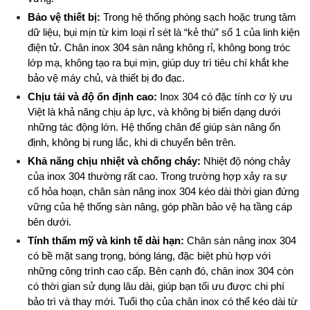
Bảo vệ thiết bị:
 Trong hệ thống phòng sạch hoặc trung tâm 
dữ liệu, bụi mịn từ kim loại rỉ sét là “kẻ thù” số 1 của linh kiện 
điện tử. Chân inox 304 sàn nâng không rỉ, không bong tróc 
lớp mạ, không tạo ra bụi mịn, giúp duy trì tiêu chí khắt khe 
bảo vệ máy chủ, và thiết bị đo đạc.
Chịu tải và độ ổn định cao:
 Inox 304 có đặc tính cơ lý ưu 
Việt là khả năng chịu áp lực, và không bị biến dạng dưới 
những tác động lớn. Hệ thống chân đế giúp sàn nâng ổn 
định, không bị rung lắc, khi di chuyển bên trên.
Khả năng chịu nhiệt và chống cháy: 
Nhiệt độ nóng chảy 
của inox 304 thường rất cao. Trong trường hợp xảy ra sự 
cố hỏa hoạn, chân sàn nâng inox 304 kéo dài thời gian đứng 
vững của hệ thống sàn nâng, góp phần bảo vệ hạ tầng cáp 
bên dưới.
Tính thẩm mỹ và kinh tế dài hạn:
 Chân sàn nâng inox 304 
có bề mặt sang trọng, bóng láng, đặc biệt phù hợp với 
những công trình cao cấp. Bên cạnh đó, chân inox 304 còn 
có thời gian sử dụng lâu dài, giúp bạn tối ưu được chi phí 
bảo trì và thay mới. Tuổi thọ của chân inox có thể kéo dài từ 