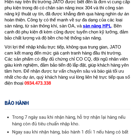
Hiện nay trên thị trường JATO được biết đến là đơn vị cung cấp 
phụ kiện trong đó có chân sàn nâng inox 304 và thi công sàn 
nâng kỹ thuật uy tín, đã được khẳng định qua hàng nghìn dự án 
hoàn thiện. Công ty có thế mạnh về sự đa dạng của các loại 
sàn nâng HPL
sàn nâng, từ sàn thông khí, sàn OA, và 
. Bên 
cạnh đó phụ kiện đi kèm cũng được tuyển chọn kỹ lưỡng, đảm 
bảo chất lượng và độ bền cho hệ thống sàn nâng.
Với lợi thế nhập khẩu trực tiếp, không qua trung gian, JATO 
cam kết mang đến mức giá cạnh tranh hàng đầu thị trường. 
Các sản phẩm có đầy đủ chứng chỉ CO CQ, đội ngũ nhân viên 
giàu kinh nghiệm, đảm bảo tiến độ lắp đặt, giúp khách hàng yên 
tâm hơn. 
Để nhận được tư vấn chuyên sâu và báo giá tối ưu 
nhất cho dự án, quý khách hàng vui lòng liên hệ trực tiếp qua số 
điện thoại 
0934.473.338
BẢO HÀNH
Trong 7 ngày sau khi nhận hàng, hỗ trợ nhận lại hàng nếu
hàng còn đủ tiêu chuẩn nhập kho.
Ngay sau khi nhận hàng, bảo hành 1 đổi 1 nếu hàng có bất