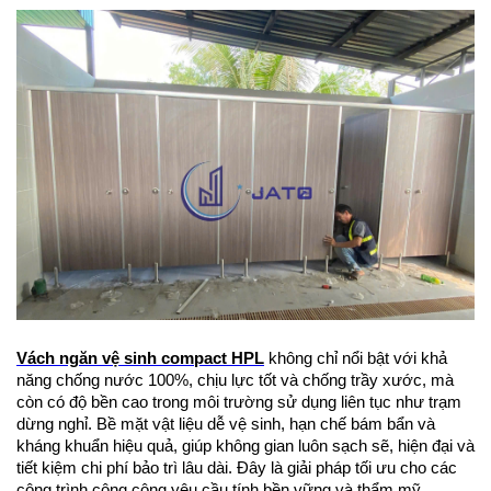
Vách ngăn vệ sinh compact HPL
 không chỉ nổi bật với khả 
năng chống nước 100%, chịu lực tốt và chống trầy xước, mà 
còn có độ bền cao trong môi trường sử dụng liên tục như trạm 
dừng nghỉ. Bề mặt vật liệu dễ vệ sinh, hạn chế bám bẩn và 
kháng khuẩn hiệu quả, giúp không gian luôn sạch sẽ, hiện đại và 
tiết kiệm chi phí bảo trì lâu dài. Đây là giải pháp tối ưu cho các 
công trình công cộng yêu cầu tính bền vững và thẩm mỹ.