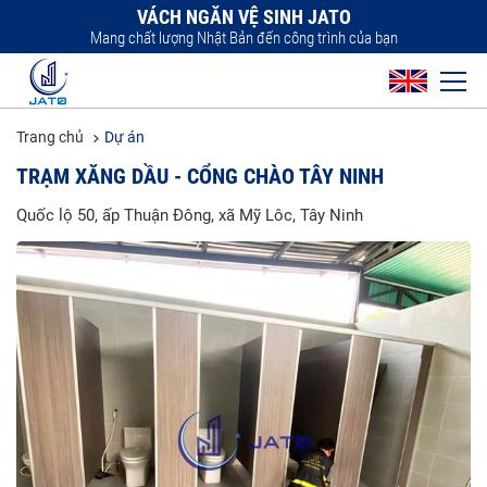
VÁCH NGĂN VỆ SINH JATO
Mang chất lượng Nhật Bản đến công trình của bạn
Trang chủ
Dự án
TRẠM XĂNG DẦU - CỔNG CHÀO TÂY NINH
Quốc lộ 50, ấp Thuận Đông, xã Mỹ Lôc, Tây Ninh