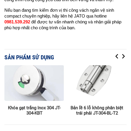
Nếu bạn đang tìm kiếm đơn vị thi công vách ngăn vệ sinh 
compact chuyên nghiệp, hãy liên hệ JATO qua hotline 
0981.539.292 
để được tư vấn nhanh chóng và nhận giải pháp 
phù hợp nhất cho công trình của bạn.
SẢN PHẨM SỬ DỤNG
2
Khóa gạt trắng Inox 304 JT-
Bản lề 6 lỗ không phân biệt
304-KBT
trái phải JT-304-BL-T2