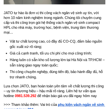
JATO tự hào là đơn vị thi công vách ngăn vệ sinh uy tín, với 
hơn 10 năm kinh nghiệm trong ngành. Chúng tôi chuyên cung 
cấp và thi công trọn gói hệ thống vách ngăn vệ sinh compact 
HPL cho nhà máy, trường học, bệnh viện, trung tâm thương 
mại…
Vật tư chất lượng cao, có đầy đủ CO-CQ, đảm bảo nguồn 
gốc xuất xứ rõ ràng;
Giá cả cạnh tranh, tối ưu chi phí cho mọi công trình;
Hàng luôn có sẵn kho số lượng lớn tại Hà Nội và TP.HCM – 
sẵn sàng giao ngay toàn quốc;
Thi công chuyên nghiệp, đúng tiến độ, bảo hành đầy đủ, hỗ 
trợ nhanh chóng.
Lựa chọn JATO, bạn hoàn toàn yên tâm về chất lượng thi công 
– uy tín thương hiệu – hậu mãi rõ ràng. Liên hệ tư vấn qua 
hotline 
0981.539.292
 để nhận báo giá ưu đãi ngay hôm nay
>>> Tham khảo thêm: Vai trò của 
phụ kiện vách ngăn vệ sinh 