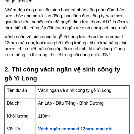
và gỗ tự nhiên. 
Nhằm đáp ứng nhu cầu sinh hoạt cá nhân cũng như đảm bảo 
sức khỏe cho người lao động, ban lãnh đạo công ty sau thời 
gian tìm hiểu, nghiên cứu đã quyết định lựa chọn JATO là đơn vị 
thực hiện thi công lắp đặt vách ngăn vệ sinh compact tại cơ sở.
Vách ngăn vệ sinh công ty gỗ Yi Long lựa chọn tấm compact 
12mm màu ghi, loại màu phổ thông không chỉ có khả năng chịu 
nước, chịu nhiệt mà còn giúp tối ưu chi phí khi sử dụng. Cùng 
xem thông tin thi công chi tiết trong nội dung dưới đây!
2. Thi công vách ngăn vệ sinh công ty 
gỗ Yi Long
Tên dự án
Vách ngăn vệ sinh công ty gỗ Yi Long
Địa chỉ
An Lập - Dầu Tiếng - Bình Dương
2
Khối lượng
110m
Vật liệu
Vách ngăn compact 12mm- màu ghi