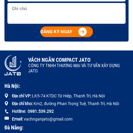
ĐĂNG KÝ NGAY
VÁCH NGĂN COMPACT JATO
CÔNG TY TNHH THƯƠNG MẠI VÀ TƯ VẤN XÂY DỰNG
JATO
Hà Nội:
Địa chỉ VP:
LK5-74 KTDC Tứ Hiệp, Thanh Trì, Hà Nội
Địa chỉ kho:
Km2, đường Phan Trọng Tuệ, Thanh Trì, Hà Nội
Hotline:
0
981.539.292
Email:
vachnganjato@gmail.com
Đà Nẵng: