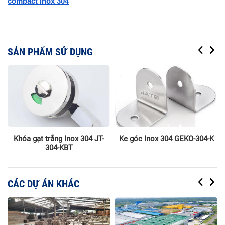
compact inox 304
SẢN PHẨM SỬ DỤNG
Khóa gạt trắng Inox 304 JT-
Ke góc Inox 304 GEKO-304-K
304-KBT
CÁC DỰ ÁN KHÁC