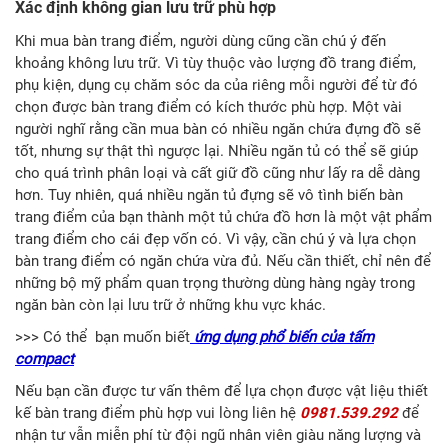
Xác định không gian lưu trữ phù hợp
Khi mua bàn trang điểm, người dùng cũng cần chú ý đến
khoảng không lưu trữ. Vì tùy thuộc vào lượng đồ trang điểm,
phụ kiện, dụng cụ chăm sóc da của riêng mỗi người để từ đó
chọn được bàn trang điểm có kích thước phù hợp. Một vài
người nghĩ rằng cần mua bàn có nhiều ngăn chứa đựng đồ sẽ
tốt, nhưng sự thật thì ngược lại. Nhiều ngăn tủ có thể sẽ giúp
cho quá trình phân loại và cất giữ đồ cũng như lấy ra dễ dàng
hơn. Tuy nhiên, quá nhiều ngăn tủ đựng sẽ vô tình biến bàn
trang điểm của bạn thành một tủ chứa đồ hơn là một vật phẩm
trang điểm cho cái đẹp vốn có. Vì vậy, cần chú ý và lựa chọn
bàn trang điểm có ngăn chứa vừa đủ. Nếu cần thiết, chỉ nên để
những bộ mỹ phẩm quan trọng thường dùng hàng ngày trong
ngăn bàn còn lại lưu trữ ở những khu vực khác.
>>> Có thể bạn muốn biết
ứng dụng phổ biến của tấm
compact
Nếu bạn cần được tư vấn thêm để lựa chọn được vật liệu thiết
kế bàn trang điểm phù hợp vui lòng liên hệ
0981.539.292
để
nhận tư vẫn miễn phí từ đội ngũ nhân viên giàu năng lượng và