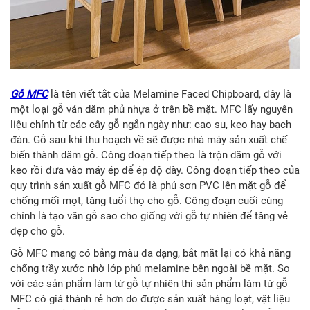
Gỗ MFC
là tên viết tắt của Melamine Faced Chipboard, đây là
một loại gỗ ván dăm phủ nhựa ở trên bề mặt. MFC lấy nguyên
liệu chính từ các cây gỗ ngắn ngày như: cao su, keo hay bạch
đàn. Gỗ sau khi thu hoạch về sẽ được nhà máy sản xuất chế
biến thành dăm gỗ. Công đoạn tiếp theo là trộn dăm gỗ với
keo rồi đưa vào máy ép để ép độ dày. Công đoạn tiếp theo của
quy trình sản xuất gỗ MFC đó là phủ sơn PVC lên mặt gỗ để
chống mối mọt, tăng tuổi thọ cho gỗ. Công đoạn cuối cùng
chính là tạo vân gỗ sao cho giống với gỗ tự nhiên để tăng vẻ
đẹp cho gỗ.
Gỗ MFC mang có bảng màu đa dạng, bắt mắt lại có khả năng
chống trầy xước nhờ lớp phủ melamine bên ngoài bề mặt. So
với các sản phẩm làm từ gỗ tự nhiên thì sản phẩm làm từ gỗ
MFC có giá thành rẻ hơn do được sản xuất hàng loạt, vật liệu