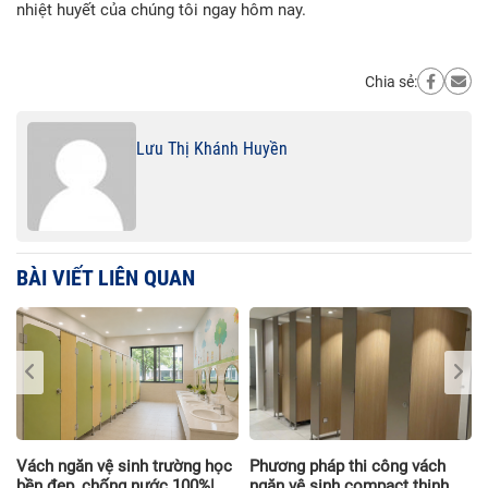
nhiệt huyết của chúng tôi ngay hôm nay.
Chia sẻ:
Lưu Thị Khánh Huyền
BÀI VIẾT LIÊN QUAN
i
Vách ngăn vệ sinh trường học
Phương pháp thi công vách
à
bền đẹp, chống nước 100%|
ngăn vệ sinh compact thịnh