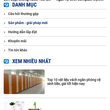
Thi công trọn gói
DANH MỤC
hành nhất hiện nay
Câu hỏi thường gặp
Sản phẩm - giải pháp mới
Hướng dẫn lắp đặt
Khuyến mãi
Tin tức khác
XEM NHIỀU NHẤT
Top 10 vật liệu vách ngăn phòng vệ
sinh bền, giá tốt hiện nay