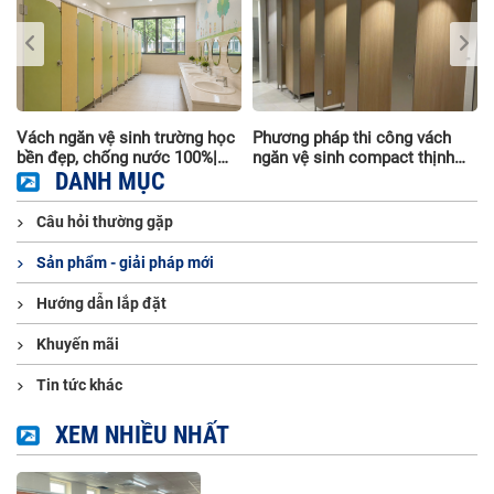
Phương pháp thi công vách
Bí quyết lựa chọn vách ngăn
ngăn vệ sinh compact thịnh
vệ sinh cho bệnh viện
hành nhất hiện nay
DANH MỤC
Câu hỏi thường gặp
Sản phẩm - giải pháp mới
Hướng dẫn lắp đặt
Khuyến mãi
Tin tức khác
XEM NHIỀU NHẤT