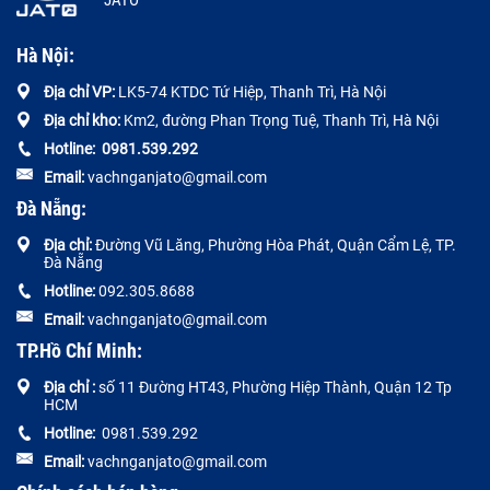
JATO
Hà Nội:
Địa chỉ VP:
LK5-74 KTDC Tứ Hiệp, Thanh Trì, Hà Nội
Địa chỉ kho:
Km2, đường Phan Trọng Tuệ, Thanh Trì, Hà Nội
Hotline:
0
981.539.292
Email:
vachnganjato@gmail.com
Đà Nẵng:
Địa chỉ:
Đường
Vũ Lăng, Phường Hòa Phát, Quận Cẩm Lệ, TP.
Đà Nẵng
Hotline:
092.305.8688
Email:
vachnganjato@gmail.com
TP.Hồ Chí Minh:
Địa chỉ :
số 11 Đường HT43, Phường Hiệp Thành, Quận 12 Tp
HCM
Hotline:
0981.539.292
Email:
vachnganjato@gmail.com