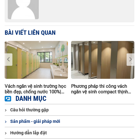
BÀI VIẾT LIÊN QUAN
i
Vách ngăn vệ sinh trường học
Phương pháp thi công vách
à
bền đẹp, chống nước 100%|
ngăn vệ sinh compact thịnh
Thi công trọn gói
DANH MỤC
hành nhất hiện nay
Câu hỏi thường gặp
Sản phẩm - giải pháp mới
Hướng dẫn lắp đặt