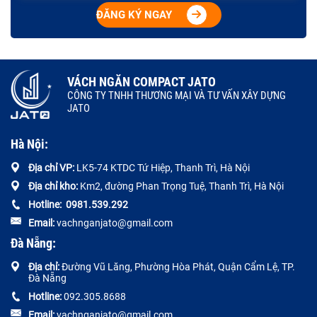
ĐĂNG KÝ NGAY
VÁCH NGĂN COMPACT JATO
CÔNG TY TNHH THƯƠNG MẠI VÀ TƯ VẤN XÂY DỰNG
JATO
Hà Nội:
Địa chỉ VP:
LK5-74 KTDC Tứ Hiệp, Thanh Trì, Hà Nội
Địa chỉ kho:
Km2, đường Phan Trọng Tuệ, Thanh Trì, Hà Nội
Hotline:
0
981.539.292
Email:
vachnganjato@gmail.com
Đà Nẵng:
Địa chỉ:
Đường
Vũ Lăng, Phường Hòa Phát, Quận Cẩm Lệ, TP.
Đà Nẵng
Hotline:
092.305.8688
Email:
vachnganjato@gmail.com