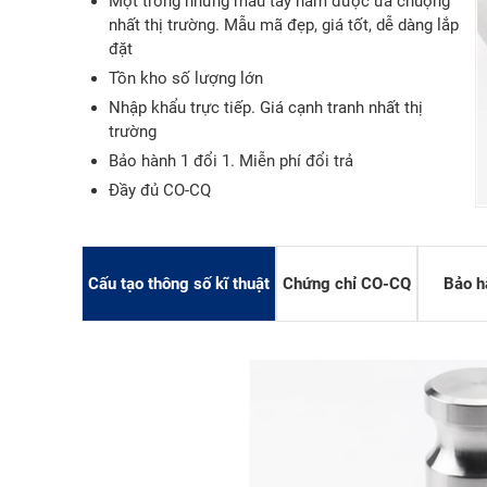
Một trong những mẫu tay nắm được ưa chuộng
nhất thị trường. Mẫu mã đẹp, giá tốt, dễ dàng lắp
đặt
Tồn kho số lượng lớn
Nhập khẩu trực tiếp. Giá cạnh tranh nhất thị
trường
Bảo hành 1 đổi 1. Miễn phí đổi trả
SÀN NÂN
Đầy đủ CO-CQ
SÀN NÂNG
SÀN NÂNG
Cấu tạo thông số kĩ thuật
Chứng chỉ CO-CQ
Bảo h