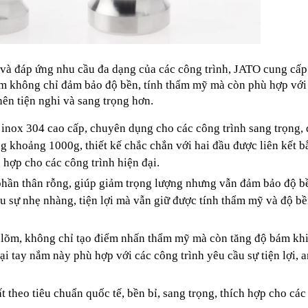
và đáp ứng nhu cầu đa dạng của các công trình, JATO cung cấp
m không chỉ đảm bảo độ bền, tính thẩm mỹ mà còn phù hợp với 
ên tiện nghi và sang trọng hơn.
inox 304 cao cấp, chuyên dụng cho các công trình sang trọng, đ
 khoảng 1000g, thiết kế chắc chắn với hai đầu được liên kết bằn
 hợp cho các công trình hiện đại.
 phần thân rỗng, giúp giảm trọng lượng nhưng vẫn đảm bảo độ bề
u sự nhẹ nhàng, tiện lợi mà vẫn giữ được tính thẩm mỹ và độ bề
ồi lõm, không chỉ tạo điểm nhấn thẩm mỹ mà còn tăng độ bám khi 
i tay nắm này phù hợp với các công trình yêu cầu sự tiện lợi, an
t theo tiêu chuẩn quốc tế, bền bỉ, sang trọng, thích hợp cho các 