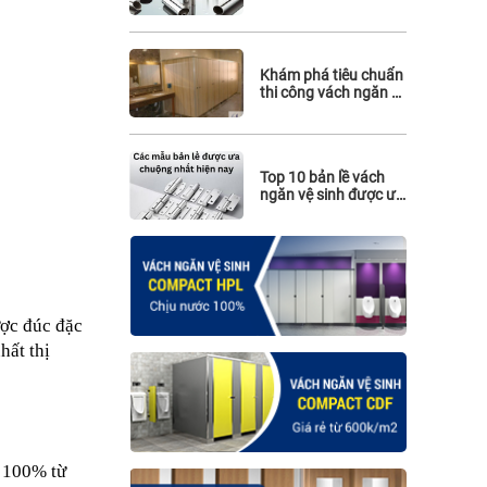
hiệu quả
Khám phá tiêu chuẩn
thi công vách ngăn vệ
sinh cho nhà hàng
Top 10 bản lề vách
ngăn vệ sinh được ưa
chuộng nhất hiện
nay: Giá rẻ, chất
lượng và sẵn hàng
ợc đúc đặc 
ất thị 
 100% từ 