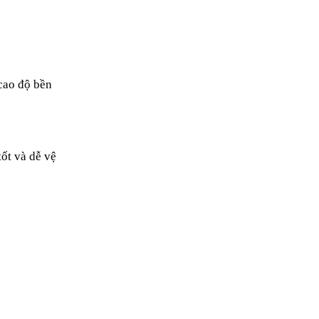
ao độ bền 
ốt và dễ vệ 