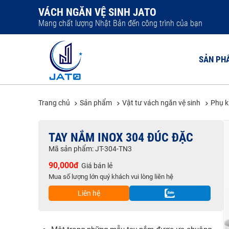
VÁCH NGĂN VỆ SINH JATO
Mang chất lượng Nhật Bản đến công trình của bạn
SẢN PH
Trang chủ
Sản phẩm
Vật tư vách ngăn vệ sinh
Phụ k
VÁCH NGĂ
TAY NẮM INOX 304 ĐÚC ĐẶC
VÁCH NGĂ
Mã sản phẩm: JT-304-TN3
VÁCH NGĂ
90,000đ
Giá bán lẻ
VÁCH NGĂ
Mua số lượng lớn quý khách vui lòng liên hệ
VÁCH NGĂ
Liên hệ