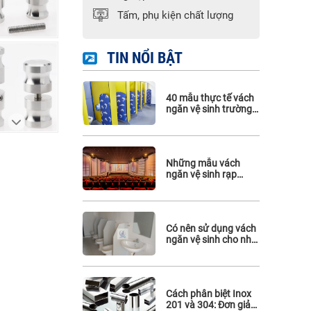
Phụ kiện Hafele
Tấm, phụ kiện chất lượng
Phụ kiện Maghin
Phụ kiện inox 316
TIN NỔI BẬT
40 mẫu thực tế vách
ngăn vệ sinh trường
mầm non
Những mẫu vách
ngăn vệ sinh rạp
chiếu phim đẹp mà
bạn không thể bỏ qua
Có nên sử dụng vách
ngăn vệ sinh cho nhà
vệ sinh công cộng?
Cách phân biệt Inox
201 và 304: Đơn giản,