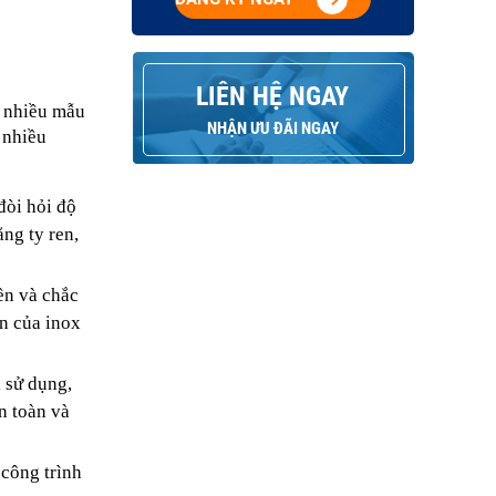
LIÊN HỆ NGAY
 nhiều mẫu 
NHẬN ƯU ĐÃI NGAY
nhiều 
òi hỏi độ 
g ty ren, 
n và chắc 
n của inox 
sử dụng, 
 toàn và 
công trình 