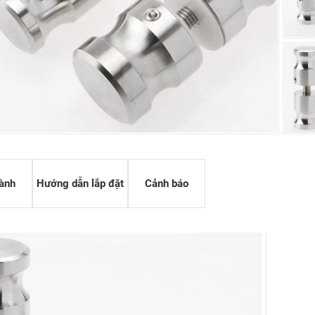
G OA
 KỸ THUẬT HPL
 THÔNG KHÍ
ành
Hướng dẫn lắp đặt
Cảnh báo