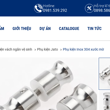
Hotline:
Hỗ trợ kĩ t
0981.539.292
0898.586
ẨM
GIỚI THIỆU
DỰ ÁN
CATALOGUE
TIN TỨC
iện vách ngăn vệ sinh
Phụ kiện Jato
Phụ kiện Inox 304 xước mờ
N VỆ SINH HPL
TẤM COMPACT
N VỆ SINH COMPACT CDF
Tấm compact HPL
N VỆ SINH MFC
Tấm compact CDF
N VỆ SINH COMPACT MAICA
Tấm chịu axit
Tấm Compact Phenolic
N VỆ SINH COMPACT FORMICA
Tấm Compact Willsonart