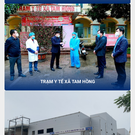
TRẠM Y TẾ XÃ TAM HỒNG