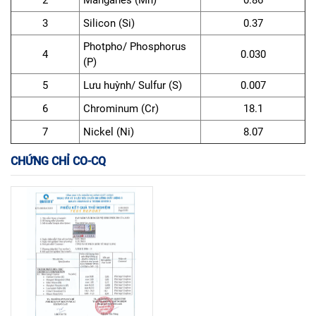
2
Manganes (Mn)
0.86
3
Silicon (Si)
0.37
Photpho/ Phosphorus
4
0.030
(P)
5
Lưu huỳnh/ Sulfur (S)
0.007
6
Chrominum (Cr)
18.1
7
Nickel (Ni)
8.07
CHỨNG CHỈ CO-CQ