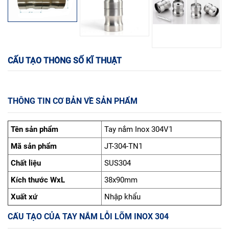
CẤU TẠO THÔNG SỐ KĨ THUẬT
THÔNG TIN CƠ BẢN VỀ SẢN PHẨM
Tên sản phẩm
Tay nắm Inox 304V1
Mã sản phẩm
JT-304-TN1
Chất liệu
SUS304
Kích thước WxL
38x90mm
Xuất xứ
Nhập khẩu
CẤU TẠO CỦA TAY NẮM LỖI LÕM INOX 304