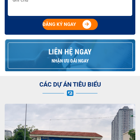
ĐĂNG KÝ NGAY
LIÊN HỆ NGAY
NHẬN ƯU ĐÃI NGAY
CÁC DỰ ÁN TIÊU BIỂU