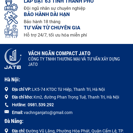
LẮP ĐẶT 63 TỈNH THÀNH PHỐ
Đội ngũ nhân sự chuyên nghiệp
BẢO HÀNH DÀI HẠN
Bảo hành 18 tháng
TƯ VẤN TỪ CHUYÊN GIA
Hỗ trợ 24/7, tối ưu hóa miễn phí
VÁCH NGĂN COMPACT JATO
CÔNG TY TNHH THƯƠNG MẠI VÀ TƯ VẤN XÂY DỰNG
JATO
Hà Nội:
Địa chỉ VP:
LK5-74 KTDC Tứ Hiệp, Thanh Trì, Hà Nội
Địa chỉ kho:
Km2, đường Phan Trọng Tuệ, Thanh Trì, Hà Nội
Hotline:
0
981.539.292
Email:
vachnganjato@gmail.com
Đà Nẵng:
Địa chỉ:
Đường
Vũ Lăng, Phường Hòa Phát, Quận Cẩm Lệ, TP.