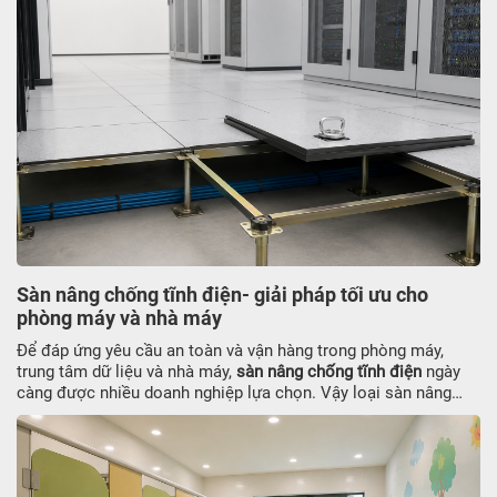
mặt. Trong bài viết này, JATO sẽ hướng dẫn cách vệ sinh vết
bẩn tấm compact do băng keo sau thi công an toàn, hiệu quả,
giữ bề mạt sạch sẽ và bền lâu.
Sàn nâng chống tĩnh điện- giải pháp tối ưu cho
phòng máy và nhà máy
Để đáp ứng yêu cầu an toàn và vận hàng trong phòng máy,
trung tâm dữ liệu và nhà máy,
sàn nâng chống tĩnh điện
ngày
càng được nhiều doanh nghiệp lựa chọn. Vậy loại sàn nâng
này có ưu điểm gì, cấu tạo ra sao và chi phí thi công thế nào?
Cùng JATO tìm hiểu ngay thông tin dưới đây