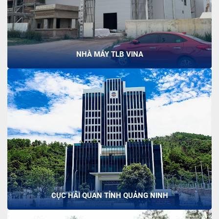
NHÀ MÁY TLB VINA
CỤC HẢI QUAN TỈNH QUẢNG NINH