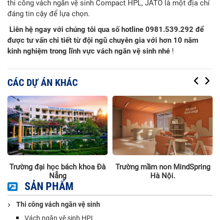
thi công vách ngăn vệ sinh Compact HPL, JATO là một địa chỉ
đáng tin cậy để lựa chọn.
Liên hệ ngay với chúng tôi qua số hotline 0981.539.292 để
được tư vấn chi tiết từ đội ngũ chuyên gia với hơn 10 năm
kinh nghiệm trong lĩnh vực vách ngăn vệ sinh nhé
!
CÁC DỰ ÁN KHÁC
g
Trường đại học bách khoa Đà
Trường mầm non MindSpring
à
Nẵng
Hà Nội.
SẢN PHẨM
Thi công vách ngăn vệ sinh
Vách ngăn vệ sinh HPL