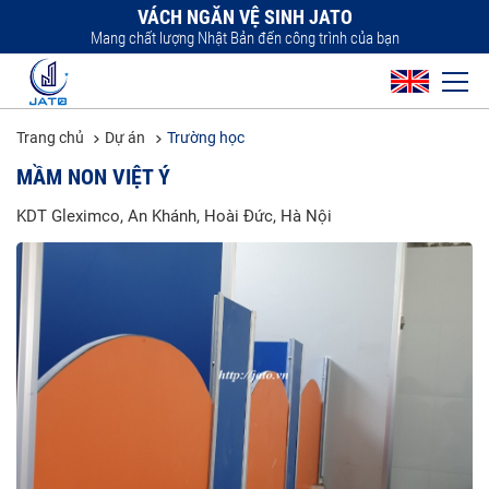
VÁCH NGĂN VỆ SINH JATO
Mang chất lượng Nhật Bản đến công trình của bạn
Trang chủ
Dự án
Trường học
MẦM NON VIỆT Ý
KDT Gleximco, An Khánh, Hoài Đức, Hà Nội