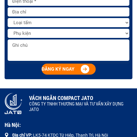
ĐĂNG KÝ NGAY
VÁCH NGĂN COMPACT JATO
CÔNG TY TNHH THƯƠNG MẠI VÀ TƯ VẤN XÂY DỰNG
JATO
Hà Nội:
Địa chỉ VP:
LK5-74 KTDC Tứ Hiệp, Thanh Trì, Hà Nội