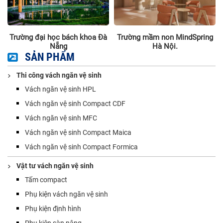
g
Trường đại học bách khoa Đà
Trường mầm non MindSpring
à
Nẵng
Hà Nội.
SẢN PHẨM
Thi công vách ngăn vệ sinh
Vách ngăn vệ sinh HPL
Vách ngăn vệ sinh Compact CDF
Vách ngăn vệ sinh MFC
Vách ngăn vệ sinh Compact Maica
Vách ngăn vệ sinh Compact Formica
Vật tư vách ngăn vệ sinh
Tấm compact
Phụ kiện vách ngăn vệ sinh
Phụ kiện định hình
Phụ kiện sàn nâng