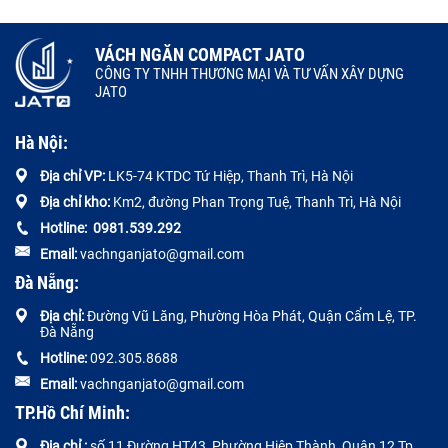
VÁCH NGĂN COMPACT JATO
CÔNG TY TNHH THƯƠNG MẠI VÀ TƯ VẤN XÂY DỰNG
JATO
Hà Nội:
Địa chỉ VP:
LK5-74 KTDC Tứ Hiệp, Thanh Trì, Hà Nội
Địa chỉ kho:
Km2, đường Phan Trọng Tuệ, Thanh Trì, Hà Nội
Hotline:
0
981.539.292
Email:
vachnganjato@gmail.com
Đà Nẵng:
Địa chỉ:
Đường
Vũ Lăng, Phường Hòa Phát, Quận Cẩm Lệ, TP.
Đà Nẵng
Hotline:
092.305.8688
Email:
vachnganjato@gmail.com
TP.Hồ Chí Minh:
Địa chỉ :
số 11 Đường HT43, Phường Hiệp Thành, Quận 12 Tp