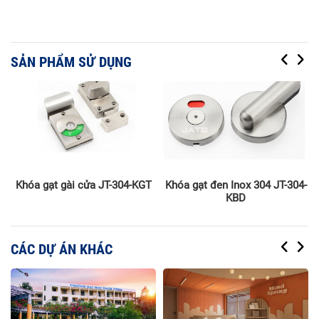
SẢN PHẨM SỬ DỤNG
V3
Khóa gạt gài cửa JT-304-KGT
Khóa gạt đen Inox 304 JT-304-
KBD
CÁC DỰ ÁN KHÁC