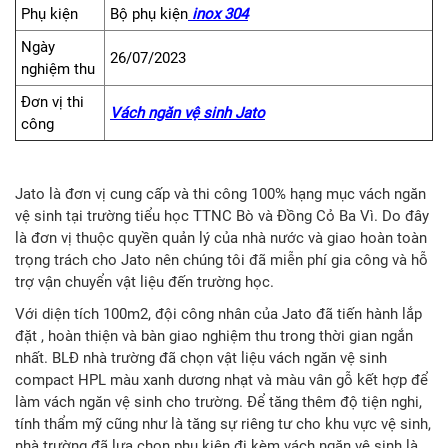
Phụ kiện
Bộ phụ kiện
inox 304
Ngày
26/07/2023
nghiệm thu
Đơn vị thi
Vách ngăn vệ sinh Jato
công
Jato là đơn vị cung cấp và thi công 100% hạng mục vách ngăn
vệ sinh tại trường tiểu học TTNC Bò và Đồng Cỏ Ba Vì. Do đây
là đơn vị thuộc quyền quản lý của nhà nước và giao hoàn toàn
trọng trách cho Jato nên chúng tôi đã miễn phí gia công và hỗ
trợ vận chuyển vật liệu đến trường học.
Với diện tích 100m2, đội công nhân của Jato đã tiến hành lắp
đặt , hoàn thiện và bàn giao nghiệm thu trong thời gian ngắn
nhất. BLĐ nhà trường đã chọn vật liệu vách ngăn vệ sinh
compact HPL màu xanh dương nhạt và màu vân gỗ kết hợp để
làm vách ngăn vệ sinh cho trường. Để tăng thêm độ tiện nghi,
tính thẩm mỹ cũng như là tăng sự riêng tư cho khu vực vệ sinh,
nhà trường đã lựa chọn phụ kiện đi kèm vách ngăn vệ sinh là