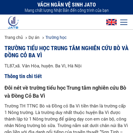
VÁCH NGĂN VỆ SINH JATO
Mang chất lượng Nhật Bản đến công trình của bạn
Trang chủ
Dự án
Trường học
TRƯỜNG TIỂU HỌC TRUNG TÂM NGHIÊN CỨU BÒ VÀ
ĐỒNG CỎ BA VÌ
TL87,xã. Vân Hòa, huyện. Ba Vì, Hà Nội
Thông tin chi tiết
Đôi nét về trường tiểu học Trung tâm nghiên cứu Bò
và Đồng Cỏ Ba Vì
Trường TH TTNC Bò và Đồng cỏ Ba Vì tiền thân là trường cấp
1 Nông trường. Là trường duy nhất thuộc huyện Ba Vì được
thành lập từ 1 Nông trường để giảng dạy con em cán bộ, công
nhân Nông trường bò sữa. Trường nằm sát dưới chân núi Ba Vì
gắn liền với địa danh nổi tiếng của truyền thuyết “Sơn Tinh –