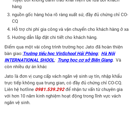
Tuyệt đối không đánh tráo khái niệm để lừa dối khách
hàng
nguồn gốc hàng hóa rõ ràng xuất sứ, đầy đủ chứng chỉ CO-
CQ
Hỗ trợ chi phí gia công và vận chuyển cho khách hàng ở xa
Hướng dẫn lắp đặt chi tiết cho khách hàng.
Điểm qua một vài công trình trường học Jato đã hoàn thiện
bàn giao:
Trường tiểu học VinSchool Hải Phòng
;
Hà Nội
INTERNATIONAL SHOOL
;
Trung học cơ sở Biên Giang
.
Và
còn nhiều dự án khác
Jato là đơn vị cung cấp vách ngăn vệ sinh uy tín, nhập khẩu
trực tiếp không qua trung gian, có đầy đủ chứng chỉ CO-CQ.
Liên hệ hotline
0981.539.292
để nhận tư vấn từ chuyên gia
với hơn 10 năm kinh nghiệm hoạt động trong lĩnh vực vách
ngăn vệ sinh.