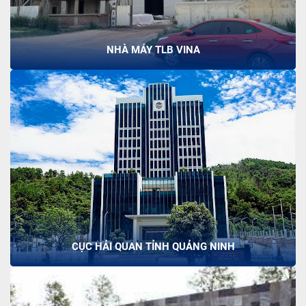
NHÀ MÁY TLB VINA
CỤC HẢI QUAN TỈNH QUẢNG NINH