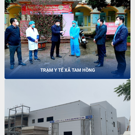
TRẠM Y TẾ XÃ TAM HỒNG