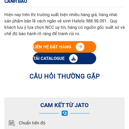
CẢNH BÁO
Hiện nay trên thị trường xuất hiện nhiều hàng giả, hàng nhái
sản phẩm bản lề vách ngăn vệ sinh Hafele 988.98.091 . Quý
khách lưu ý lựa chọn NCC uy tín, hàng có nguồn gốc xuất xứ và
chế độ bảo hành rõ ràng để tránh rủi ro.
LIÊN HỆ ĐẶT HÀNG
TẢI CATALOGUE
CÂU HỎI THƯỜNG GẶP
CAM KẾT TỪ JATO
Chuẩn tiến độ