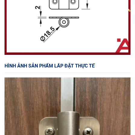
HÌNH ẢNH SẢN PHẨM LẮP ĐẶT THỰC TẾ