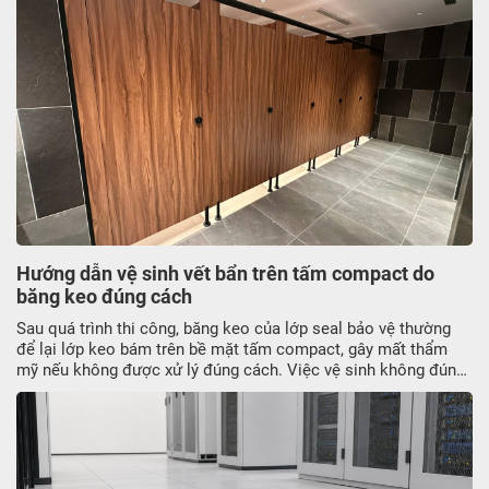
Hướng dẫn vệ sinh vết bẩn trên tấm compact do
băng keo đúng cách
Sau quá trình thi công, băng keo của lớp seal bảo vệ thường
để lại lớp keo bám trên bề mặt tấm compact, gây mất thẩm
mỹ nếu không được xử lý đúng cách. Việc vệ sinh không đúng
kỹ thuật có thể làm trầy xước hoặc ảnh hưởng đến lớp phủ bề
mặt. Trong bài viết này, JATO sẽ hướng dẫn cách vệ sinh vết
bẩn tấm compact do băng keo sau thi công an toàn, hiệu quả,
giữ bề mạt sạch sẽ và bền lâu.