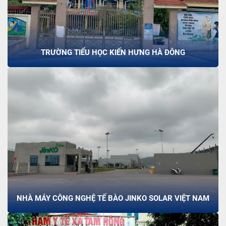
TRƯỜNG TIỂU HỌC KIẾN HƯNG HÀ ĐÔNG
NHÀ MÁY CÔNG NGHỆ TẾ BÀO JINKO SOLAR VIỆT NAM