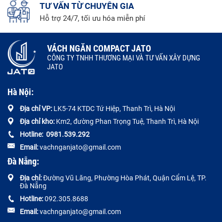
TƯ VẤN TỪ CHUYÊN GIA
Hỗ trợ 24/7, tối ưu hóa miễn phí
VÁCH NGĂN COMPACT JATO
CÔNG TY TNHH THƯƠNG MẠI VÀ TƯ VẤN XÂY DỰNG
JATO
Hà Nội:
Địa chỉ VP:
LK5-74 KTDC Tứ Hiệp, Thanh Trì, Hà Nội
Địa chỉ kho:
Km2, đường Phan Trọng Tuệ, Thanh Trì, Hà Nội
Hotline:
0
981.539.292
Email:
vachnganjato@gmail.com
Đà Nẵng:
Địa chỉ:
Đường
Vũ Lăng, Phường Hòa Phát, Quận Cẩm Lệ, TP.
Đà Nẵng
Hotline:
092.305.8688
Email:
vachnganjato@gmail.com