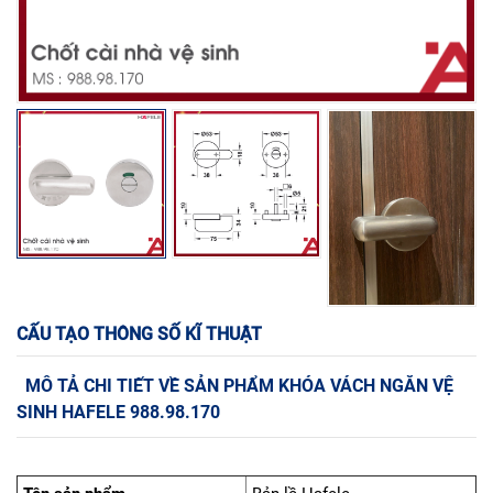
CẤU TẠO THÔNG SỐ KĨ THUẬT
MÔ TẢ CHI TIẾT VỀ SẢN PHẨM KHÓA VÁCH NGĂN VỆ
SINH HAFELE 988.98.170