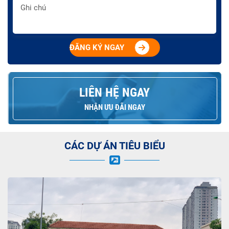
ĐĂNG KÝ NGAY
LIÊN HỆ NGAY
NHẬN ƯU ĐÃI NGAY
CÁC DỰ ÁN TIÊU BIỂU