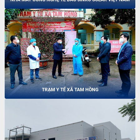
TRẠM Y TẾ XÃ TAM HỒNG