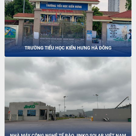
TRƯỜNG TIỂU HỌC KIẾN HƯNG HÀ ĐÔNG
NHÀ MÁY CÔNG NGHỆ TẾ BÀO JINKO SOLAR VIỆT NAM