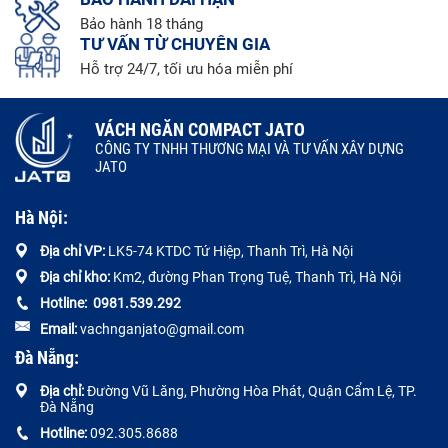
Bảo hành 18 tháng
TƯ VẤN TỪ CHUYÊN GIA
Hỗ trợ 24/7, tối ưu hóa miễn phí
VÁCH NGĂN COMPACT JATO
CÔNG TY TNHH THƯƠNG MẠI VÀ TƯ VẤN XÂY DỰNG
JATO
Hà Nội:
Địa chỉ VP:
LK5-74 KTDC Tứ Hiệp, Thanh Trì, Hà Nội
Địa chỉ kho:
Km2, đường Phan Trọng Tuệ, Thanh Trì, Hà Nội
Hotline:
0
981.539.292
Email:
vachnganjato@gmail.com
Đà Nẵng:
Địa chỉ:
Đường
Vũ Lăng, Phường Hòa Phát, Quận Cẩm Lệ, TP.
Đà Nẵng
Hotline:
092.305.8688