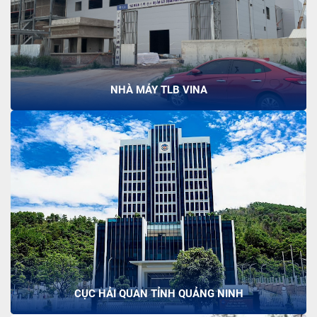
NHÀ MÁY TLB VINA
CỤC HẢI QUAN TỈNH QUẢNG NINH