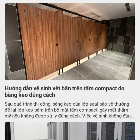
Hướng dẫn vệ sinh vết bẩn trên tấm compact do
băng keo đúng cách
Sau quá trình thi công, băng keo của lớp seal bảo vệ thường
để lại lớp keo bám trên bề mặt tấm compact, gây mất thẩm
mỹ nếu không được xử lý đúng cách. Việc vệ sinh không đúng
kỹ thuật có thể làm trầy xước hoặc ảnh hưởng đến lớp phủ bề
mặt. Trong bài viết này, JATO sẽ hướng dẫn cách vệ sinh vết
bẩn tấm compact do băng keo sau thi công an toàn, hiệu quả,
giữ bề mạt sạch sẽ và bền lâu.