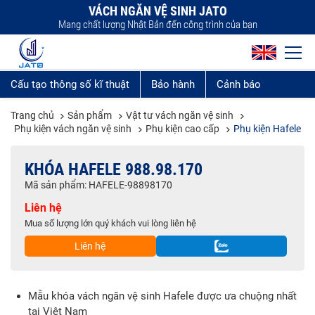
VÁCH NGĂN VỆ SINH JATO
Mang chất lượng Nhật Bản đến công trình của bạn
Cấu tạo thông số kĩ thuật
Bảo hành
Cảnh báo
Trang chủ
Sản phẩm
Vật tư vách ngăn vệ sinh
Phụ kiện vách ngăn vệ sinh
Phụ kiện cao cấp
Phụ kiện Hafele
KHÓA HAFELE 988.98.170
Mã sản phẩm: HAFELE-98898170
Liên hệ
Mua số lượng lớn quý khách vui lòng liên hệ
Liên hệ
Mẫu khóa vách ngăn vệ sinh Hafele được ưa chuộng nhất
tại Việt Nam