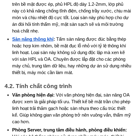
trên bề mặt được ép, phủ HPL độ dày 1.2-2mm, lớp phủ 
này có khả năng chống tĩnh điện, chống trầy xước, chịu mài 
mòn và chịu nhiệt độ cực tốt. Loại sàn này phù hợp cho dự 
án đòi hỏi tính thẩm mỹ, mặt sàn sạch sẽ và môi trường 
hoá chất nhẹ.
Sàn nâng thông khí
:
 Tấm sàn nâng được đúc bằng thép 
hoặc hợp kim nhôm, bề mặt đục lỗ nhỏ với tỷ lệ thông khí 
linh hoạt. Loại sàn này không sử dụng độc lập mà xen kẽ 
với sàn HPL và OA. Chuyên được lắp đặt cho các phòng 
máy chủ, trung tâm dữ liệu, hay những dự án sử dụng nhiều 
thiết bị, máy móc cần làm mát.
4.2. Tính chất công trình
Văn phòng hiện đại:
 Với văn phòng hiện đại, sàn nâng OA 
được xem là giải pháp tối ưu. Thiết kế bề mặt trần cho phép 
linh hoạt trải thảm gạch hoặc sàn nhựa theo cấu trúc thiết 
kế. Giúp không gian văn phòng trở nên vuông vắn, thẩm mỹ 
cao hơn.
Phòng Server, trung tâm điều hành, phòng điều khiển: