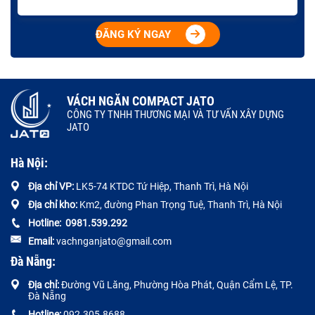
ĐĂNG KÝ NGAY
VÁCH NGĂN COMPACT JATO
CÔNG TY TNHH THƯƠNG MẠI VÀ TƯ VẤN XÂY DỰNG
JATO
Hà Nội:
Địa chỉ VP:
LK5-74 KTDC Tứ Hiệp, Thanh Trì, Hà Nội
Địa chỉ kho:
Km2, đường Phan Trọng Tuệ, Thanh Trì, Hà Nội
Hotline:
0
981.539.292
Email:
vachnganjato@gmail.com
Đà Nẵng:
Địa chỉ:
Đường
Vũ Lăng, Phường Hòa Phát, Quận Cẩm Lệ, TP.
Đà Nẵng
Hotline:
092.305.8688