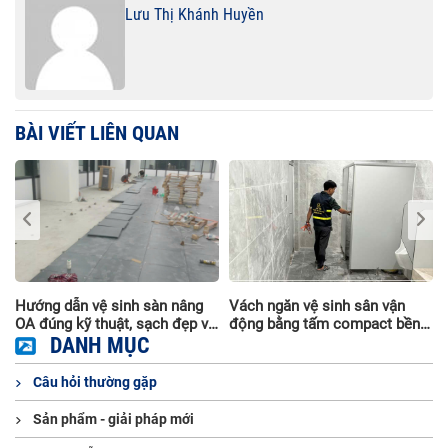
Lưu Thị Khánh Huyền
BÀI VIẾT LIÊN QUAN
Hướng dẫn vệ sinh sàn nâng
Vách ngăn vệ sinh sân vận
OA đúng kỹ thuật, sạch đẹp và
động bằng tấm compact bền
bền lâu
DANH MỤC
đẹp, chịu nước
Câu hỏi thường gặp
Sản phẩm - giải pháp mới