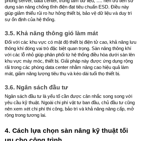
phòng server, data center, trung tâm dữ liệu, …. nên ưu tiên sử 
dụng sàn nâng chống tĩnh điện đạt tiêu chuẩn ESD. Điều này 
giúp giảm thiểu rủi ro hư hỏng thiết bị, bảo vệ dữ liệu và duy trì 
sự ổn định của hệ thống.
3.5. Khả năng thông gió làm mát
Đối với các khu vực có mật độ thiết bị điện tử cao, khả năng lưu 
thông khí đóng vai trò đặc biệt quan trọng. Sàn nâng thông khí 
với các lỗ nhỏ giúp phân phối từ hệ thống điều hòa dưới sàn lên 
khu vực máy móc, thiết bị. Giải pháp này được ứng dụng rộng 
rãi trong các phòng data center nhằm nâng cao hiệu quả làm 
mát, giảm năng lượng tiêu thụ và kéo dài tuổi thọ thiết bị.
3.6. Ngân sách đầu tư
Ngân sách đầu tư là yếu tố cần được cân nhắc song song với 
yêu cầu kỹ thuật. Ngoài chi phí vật tư ban đầu, chủ đầu tư cũng 
nên xem xét chi phí thi công, bảo trì và khả năng nâng cấp, mở 
rộng trong tương lai.
4. Cách lựa chọn sàn nâng kỹ thuật tối 
ưu cho công trình