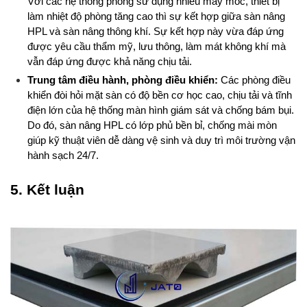
Với các hệ thống phòng sử dụng nhiều máy móc, thiết bị 
làm nhiệt độ phòng tăng cao thì sự kết hợp giữa sàn nâng 
HPL và sàn nâng thông khí. Sự kết hợp này vừa đáp ứng 
được yêu cầu thẩm mỹ, lưu thông, làm mát không khí mà 
vẫn đáp ứng được khả năng chịu tải.
Trung tâm điều hành, phòng điều khiển:
 Các phòng điều 
khiển đòi hỏi mặt sàn có độ bền cơ học cao, chịu tải và tĩnh 
điện lớn của hệ thống màn hình giám sát và chống bám bụi. 
Do đó, sàn nâng HPL có lớp phủ bền bỉ, chống mài mòn 
giúp kỹ thuật viên dễ dàng vệ sinh và duy trì môi trường vận 
hành sạch 24/7.
5. Kết luận